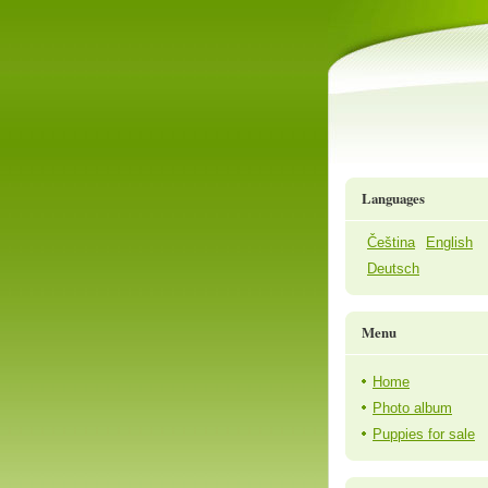
Languages
Čeština
English
Deutsch
Menu
Home
Photo album
Puppies for sale