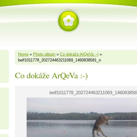
Home
»
Photo album
»
Co dokáže ArQeVa :-)
»
belf1011778_202724463211069_1460838581_n
Co dokáže ArQeVa :-)
belf1011778_202724463211069_146083858