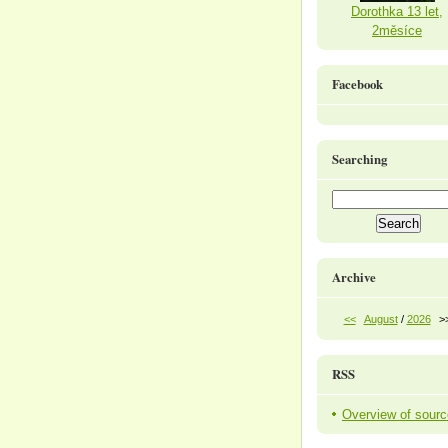
Dorothka 13 let,
2měsíce
Facebook
Searching
Archive
<<
August
/
2026
>
RSS
Overview of sour