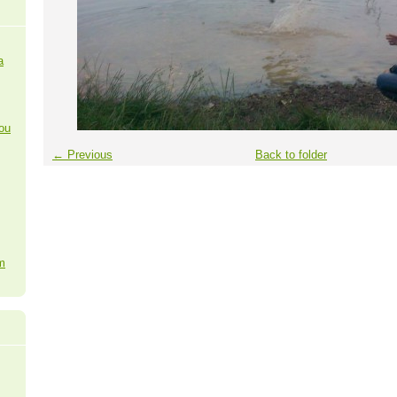
a
ou
← Previous
Back to folder
m