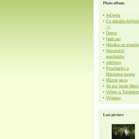
Photo album
ArQeVa
Co dokáže ArQeV
:-)
Doma
Naši psi
Nikolka se smečk
Novoroční
procházky
odchovy
Procházky u
Máchova jezera
Různé akce
Ve psí škole Mimi
Výlety s Tonánke
Výstavy
Last picture