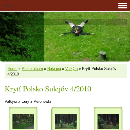
Menu
Home
»
Photo album
»
Naši psi
»
Valkýra
»
Krytí Polsko Sulejóv
4/2010
Krytí Polsko Sulejóv 4/2010
Valkýra x Eury z Peronówki