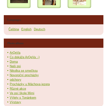
Languages
Čeština
English
Deutsch
Photo album
ArQeVa
Co dokáže ArQeVa :-)
Doma
Naši psi
Nikolka se smečkou
Novoroční procházky
odchovy
Procházky u Máchova jezera
Různé akce
Ve psí škole Mimi
Výlety s Tonánkem
Výstavy