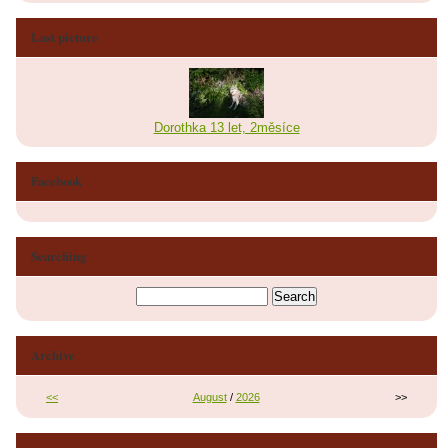
Last picture
Dorothka 13 let, 2měsíce
Facebook
Searching
Archive
<<
August
/
2026
>>