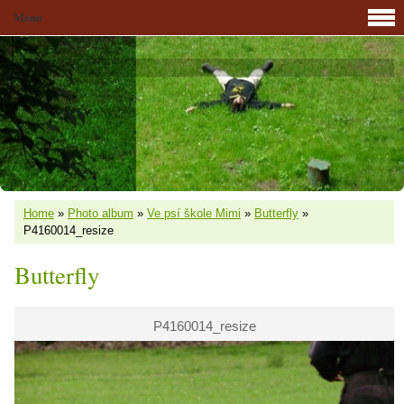
Menu
Home
»
Photo album
»
Ve psí škole Mimi
»
Butterfly
»
P4160014_resize
Butterfly
P4160014_resize