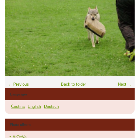
← Previous
Back to folder
Next →
Languages
Čeština
English
Deutsch
Photo album
ArQeVa