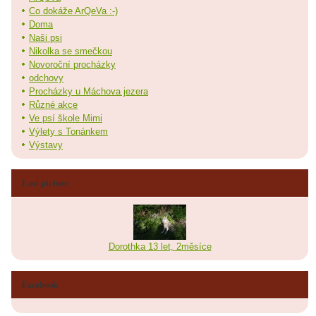
Co dokáže ArQeVa :-)
Doma
Naši psi
Nikolka se smečkou
Novoroční procházky
odchovy
Procházky u Máchova jezera
Různé akce
Ve psí škole Mimi
Výlety s Tonánkem
Výstavy
Last picture
Dorothka 13 let, 2měsíce
Facebook