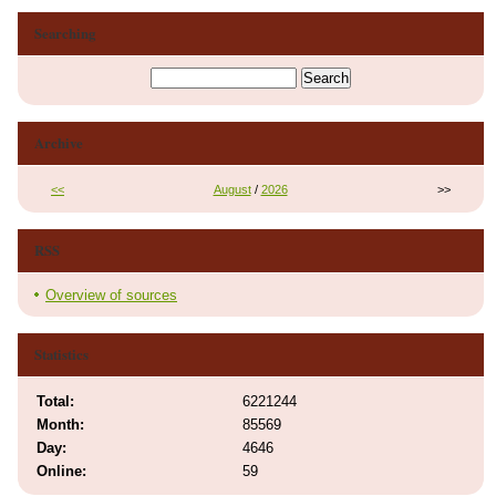
Searching
Archive
<<
August
/
2026
>>
RSS
Overview of sources
Statistics
Total:
6221244
Month:
85569
Day:
4646
Online:
59