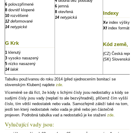
4
dlouhá bez podsady
6
polovzpřímené
6
jemná
8
dovnitř klopené
8
otevřená
Indexy
10
rozvěšené
14
netypická
12
deformované
Xv
index výšky
14
netypické
Xf
index formátu
G Krk
Kód země, k
1
klenutý
(CZ) Česká repub
3
vysoko nasazený
(SK) Slovenská r
5
nízko nasazený
14
lalok
Tabulku používanou do roku 2014 (před sjednocením bonitací se
slovenským Klubem) najdete
zde
.
Víceméně se dá říct, že kódy s lichými čísly jsou nedostatky a kódy se
sudými čísly jsou vady (neplatí to ale bezvýhradně), přičemž čím vyšší
číslo, tím větší nedostatek nebo vada. Samozřejmě záleží také na tom,
jestli ten který nedostatek nebo vada je plně nebo jen částečně
projeven. Podrobná tabulka vad a nedostatků je ke stažení
zde
.
Vylučující vady jsou: