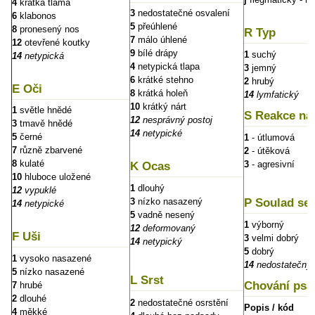
4
krátká tlama
3
nedostatečné osvalení
6
klabonos
5
přeúhlené
8
pronesený nos
R Typ
7
málo úhlené
12
otevřené koutky
9
bílé drápy
1
suchý
14
netypická
4
netypická tlapa
3
jemný
6
krátké stehno
2
hrubý
E Oči
8
krátká holeň
14
lymfatický
10
krátký nárt
1
světle hnědé
S Reakce na 
12
nesprávný postoj
3
tmavě hnědé
14
netypické
5
černé
1
- útlumová
7
různě zbarvené
2
- útěková
8
kulaté
3
- agresivní
K Ocas
10
hluboce uložené
1
dlouhý
12
vypuklé
P Soulad se
3
nízko nasazený
14
netypické
5
vadně nesený
1
výborný
12
deformovaný
F Uši
3
velmi dobrý
14
netypický
5
dobrý
1
vysoko nasazené
14
nedostatečný
5
nízko nasazené
L Srst
Chování psa 
7
hrubé
2
dlouhé
2
nedostatečné osrstění
Popis / kód
4
měkké