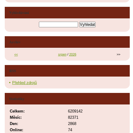
Vyhledávání
Archiv
<<
srpen
/
2026
>>
RSS
Přehled zdrojů
Statistiky
Celkem:
6209142
Měsíc:
82371
Den:
2868
Online:
74