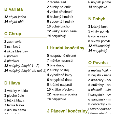
7
dlouhá záď
6
úbytek pigment
2
široký hrudník
14
netypická
B Varlata
4
velké předhrudí
6
hluboký hrudník
12
chybí jedno
N Pohyb
8
sudovitý hrudník
14
chybí obě
10
volné břicho
3
krátký krok
12
velký sklon zádě
5
vlnitý pohyb
C Chrup
14
netypický
6
volné vazy
8
šikmý pohyb
2
zub navíc
12
těžkopádný
3
psinkový
I Hrudní končetiny
14
netypický
4
skus klešťový
5
nesprávně úhlené
6
podkus
7
měkké nadprstí
8
předkus
O Povaha
9
bílé drápy
12
neúplný (chybí 1 - 2)
2
široký postoj
a
melancholik - b
14
neúplný (chybí víc než 2)
4
vybočené lokty
b
nejistý - nenav
6
netypická tlapa
c
dráždivý - neo
D Hlava
8
krátké nadprstí
d
dráždivý - nedů
10
krátké předloktí
e
cholerik - silně
1
vrásky v klidu
12
nesprávný postoj
f
sangvinik - ovla
3
ploché čelo
14
netypické
g
sangvinik - mé
5
těžká hlava
h
dobrácký - mén
7
lehká hlava
i
těžko vydráždit
2
dlouhá tlama
J Pánevní končetiny
j
flegmatický - ne