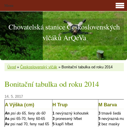
Menu
Chovatelská stanice Československých
vlčáků ArQeVa
Úvod
»
Československý vlčák
»
Bonitační tabulka od roku 2014
Bonitační tabulka od roku 2014
14. 5. 2017
A Výška (cm)
H Trup
M Barva
An
psi do 65, feny do 60
1
nevýrazný kohoutek
3
tmavě šedá
As
psi 65-70, feny 60-65
3
pronesený hřbet
5
nevýrazná mas
Av
psi nad 70, feny nad 65
5
kapří hřbet
2
bez masky