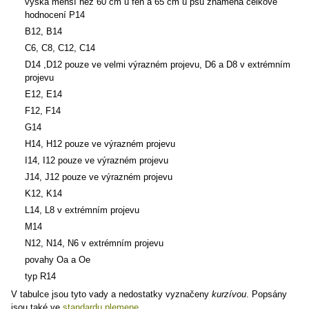
výška menší než 60 cm u fen a 65 cm u psů znamená celkové
hodnocení P14
B12, B14
C6, C8, C12, C14
D14 ,D12 pouze ve velmi výrazném projevu, D6 a D8 v extrémním
projevu
E12, E14
F12, F14
G14
H14, H12 pouze ve výrazném projevu
I14, I12 pouze ve výrazném projevu
J14, J12 pouze ve výrazném projevu
K12, K14
L14, L8 v extrémním projevu
M14
N12, N14, N6 v extrémním projevu
povahy Oa a Oe
typ R14
V tabulce jsou tyto vady a nedostatky vyznačeny
kurzívou
. Popsány
jsou také ve
standardu plemene
.