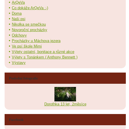
ArQeVa
Co dokáže ArQeVa :-)
Doma
Naši psi
Nikolka se smečkou
Novoroční procházky
Odchovy
Procházky u Máchova jezera
Ve psí škole Mimi
Výlety ostatní, bonitace a různé akce
Výlety s Tonánkem ( Anthony Bennett )
Výstavy
Poslední fotografie
Dorothka 13 let, 2měsíce
Facebook