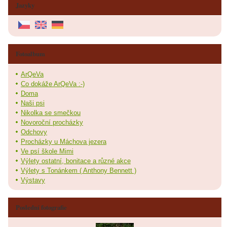
Jazyky
Fotoalbum
ArQeVa
Co dokáže ArQeVa :-)
Doma
Naši psi
Nikolka se smečkou
Novoroční procházky
Odchovy
Procházky u Máchova jezera
Ve psí škole Mimi
Výlety ostatní, bonitace a různé akce
Výlety s Tonánkem ( Anthony Bennett )
Výstavy
Poslední fotografie