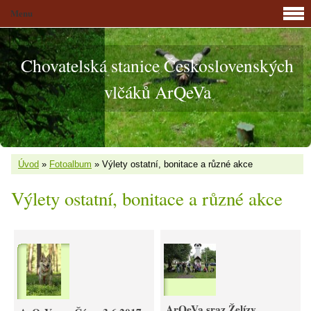
Menu
Chovatelská stanice Československých
vlčáků ArQeVa
Úvod
»
Fotoalbum
»
Výlety ostatní, bonitace a různé akce
Výlety ostatní, bonitace a různé akce
ArQeVa sraz Želízy