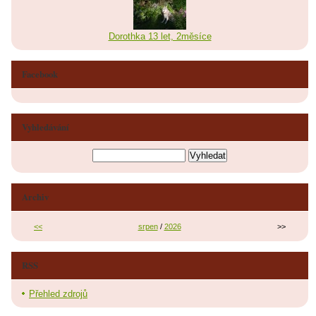
Dorothka 13 let, 2měsíce
Facebook
Vyhledávání
Archiv
<<
srpen
/
2026
>>
RSS
Přehled zdrojů