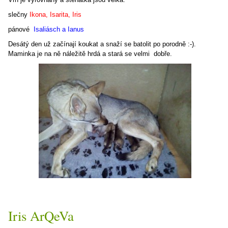
slečny
Ikona, Isarita, Iris
pánové
Isaliásch a Ianus
Desátý den už začínají koukat a snaží se batolit po porodně :-).
Maminka je na ně náležitě hrdá a stará se velmi dobře.
Iris ArQeVa