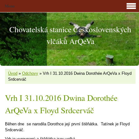
Menu
Chovatelská stanice Československých
vlčáků ArQeVa
Úvod
»
Odchovy
»
Vrh I 31.10.2016 Dwina Dorothée ArQeVa x Floyd
Srdcerváč
Vrh I 31.10.2016 Dwina Dorothée
ArQeVa x Floyd Srdcerváč
Běhen dne se narodila Dorothce její první štěňátka. Tatínek je Floyd
Srdcerváč.
Vrh je vyrovnaný a štěňátka jsou velká.