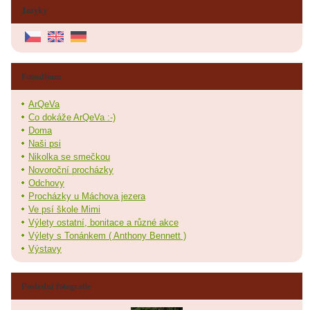
Jazyky
Fotoalbum
ArQeVa
Co dokáže ArQeVa :-)
Doma
Naši psi
Nikolka se smečkou
Novoroční procházky
Odchovy
Procházky u Máchova jezera
Ve psí škole Mimi
Výlety ostatní, bonitace a různé akce
Výlety s Tonánkem ( Anthony Bennett )
Výstavy
Poslední fotografie