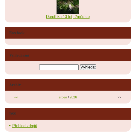
Dorothka 13 let, 2měsíce
Facebook
Vyhledávání
Archiv
<<
srpen
/
2026
>>
RSS
Přehled zdrojů