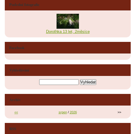
Poslední fotografie
Dorothka 13 let, 2měsíce
Facebook
Vyhledávání
Archiv
<<
srpen
/
2026
>>
RSS