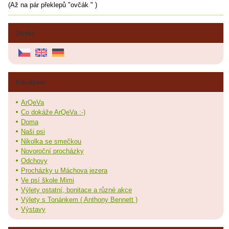
(Až na pár překlepů "ovčák " )
Jazyky
Fotoalbum
ArQeVa
Co dokáže ArQeVa :-)
Doma
Naši psi
Nikolka se smečkou
Novoroční procházky
Odchovy
Procházky u Máchova jezera
Ve psí škole Mimi
Výlety ostatní, bonitace a různé akce
Výlety s Tonánkem ( Anthony Bennett )
Výstavy