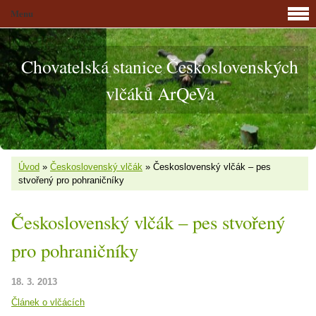
Menu
Chovatelská stanice Československých
vlčáků ArQeVa
Úvod
»
Československý vlčák
»
Československý vlčák – pes
stvořený pro pohraničníky
Československý vlčák – pes stvořený
pro pohraničníky
18. 3. 2013
Článek o vlčácích