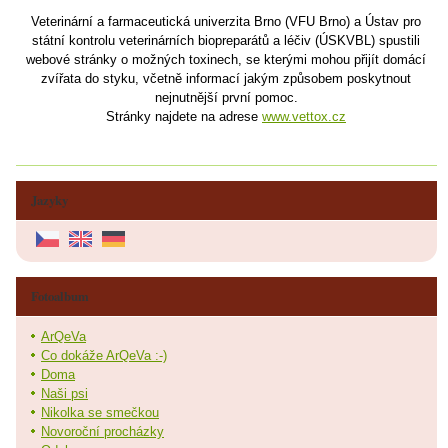
Veterinární a farmaceutická univerzita Brno (VFU Brno) a Ústav pro
státní kontrolu veterinárních biopreparátů a léčiv (ÚSKVBL) spustili
webové stránky o možných toxinech, se kterými mohou přijít domácí
zvířata do styku, včetně informací jakým způsobem poskytnout
nejnutnější první pomoc.
Stránky najdete na adrese
www.vettox.cz
Jazyky
Fotoalbum
ArQeVa
Co dokáže ArQeVa :-)
Doma
Naši psi
Nikolka se smečkou
Novoroční procházky