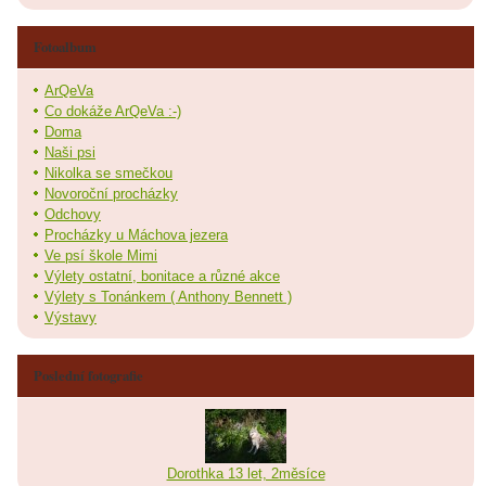
Fotoalbum
ArQeVa
Co dokáže ArQeVa :-)
Doma
Naši psi
Nikolka se smečkou
Novoroční procházky
Odchovy
Procházky u Máchova jezera
Ve psí škole Mimi
Výlety ostatní, bonitace a různé akce
Výlety s Tonánkem ( Anthony Bennett )
Výstavy
Poslední fotografie
Dorothka 13 let, 2měsíce