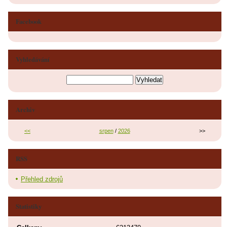
Facebook
Vyhledávání
Archiv
<<
srpen
/
2026
>>
RSS
Přehled zdrojů
Statistiky