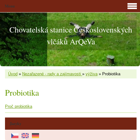
Menu
Chovatelská stanice Československých
vlčáků ArQeVa
Úvod
»
Nezařazené - rady a zajímavosti
»
výživa
»
Probiotika
Probiotika
Proč probiotika
Jazyky