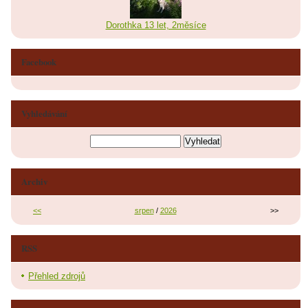
Dorothka 13 let, 2měsíce
Facebook
Vyhledávání
Archiv
<<
srpen
/
2026
>>
RSS
Přehled zdrojů