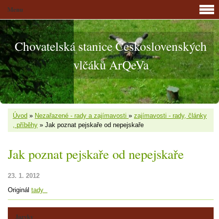
Menu
Chovatelská stanice Československých
vlčáků ArQeVa
Úvod
»
Nezařazené - rady a zajímavosti
»
zajímavosti - rady, články
, příběhy
»
Jak poznat pejskaře od nepejskaře
Jak poznat pejskaře od nepejskaře
23. 1. 2012
Originál
tady
Jazyky