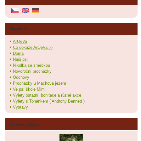
Fotoalbum
ArQeVa
Co dokáže ArQeVa :-)
Doma
Naši psi
Nikolka se smečkou
Novoroční procházky
Odchovy
Procházky u Máchova jezera
Ve psí škole Mimi
Výlety ostatní, bonitace a různé akce
Výlety s Tonánkem ( Anthony Bennett )
Výstavy
Poslední fotografie