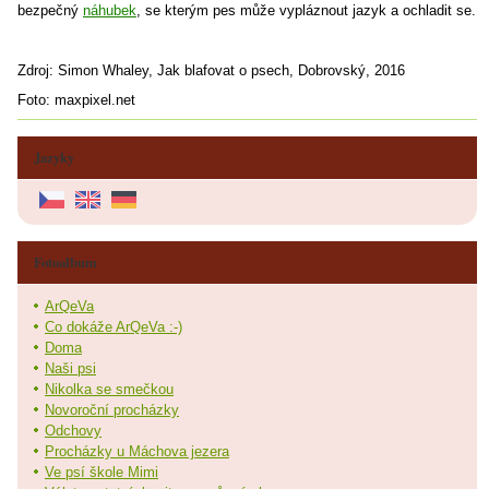
bezpečný
náhubek
, se kterým pes může vypláznout jazyk a ochladit se.
Zdroj: Simon Whaley, Jak blafovat o psech, Dobrovský, 2016
Foto: maxpixel.net
Jazyky
Fotoalbum
ArQeVa
Co dokáže ArQeVa :-)
Doma
Naši psi
Nikolka se smečkou
Novoroční procházky
Odchovy
Procházky u Máchova jezera
Ve psí škole Mimi