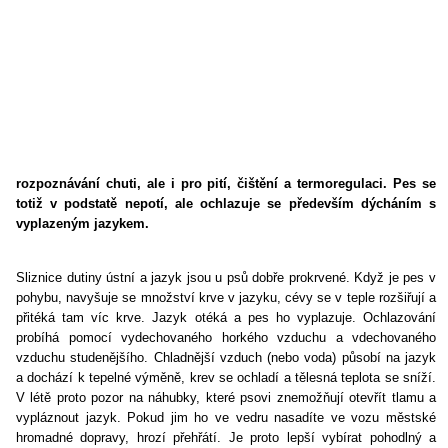
rozpoznávání chuti, ale i pro pití, čištění a termoregulaci. Pes se
totiž v podstatě nepotí, ale ochlazuje se především dýcháním s
vyplazeným jazykem.
Sliznice dutiny ústní a jazyk jsou u psů dobře prokrvené. Když je pes v
pohybu, navyšuje se množství krve v jazyku, cévy se v teple rozšiřují a
přitéká tam víc krve. Jazyk otéká a pes ho vyplazuje. Ochlazování
probíhá pomocí vydechovaného horkého vzduchu a vdechovaného
vzduchu studenějšího. Chladnější vzduch (nebo voda) působí na jazyk
a dochází k tepelné výměně, krev se ochladí a tělesná teplota se sníží.
V létě proto pozor na náhubky, které psovi znemožňují otevřít tlamu a
vypláznout jazyk. Pokud jim ho ve vedru nasadíte ve vozu městské
hromadné dopravy, hrozí přehřátí. Je proto lepší vybírat pohodlný a