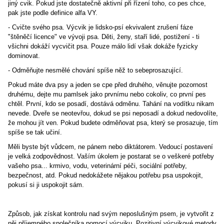
jiný cvik. Pokud jste dostatečně aktivní při řízení toho, co pes chce,
pak jste podle definice alfa VY.
- Cvičte svého psa. Výcvik je lidsko-psí ekvivalent zrušení fáze
"štěněčí licence" ve vývoji psa. Děti, ženy, staří lidé, postižení - ti
všichni dokáží vycvičit psa. Pouze málo lidí však dokáže fyzicky
dominovat.
- Odměňujte nesmělé chování spíše něž to sebeprosazující.
Pokud máte dva psy a jeden se cpe před druhého, věnujte pozornost
druhému, dejte mu pamlsek jako prvnímu nebo cokoliv, co první pes
chtěl. První, kdo se posadí, dostává odměnu. Tahání na vodítku nikam
nevede. Dveře se neotevřou, dokud se psi neposadí a dokud nedovolíte,
že mohou jít ven. Pokud budete odměňovat psa, který se prosazuje, tím
spíše se tak učiní.
Měli byste být vůdcem, ne pánem nebo diktátorem. Vedoucí postavení
je velká zodpovědnost. Vaším úkolem je postarat se o veškeré potřeby
vašeho psa... krmivo, vodu, veterinární péči, sociální potřeby,
bezpečnost, atd. Pokud nedokážete nějakou potřebu psa uspokojit,
pokusí si ji uspokojit sám.
Způsob, jak získat kontrolu nad svým neposlušným psem, je vytvořit z
něj příjemného společníka pomocí výcviku. Pozitivní výcvikové metody