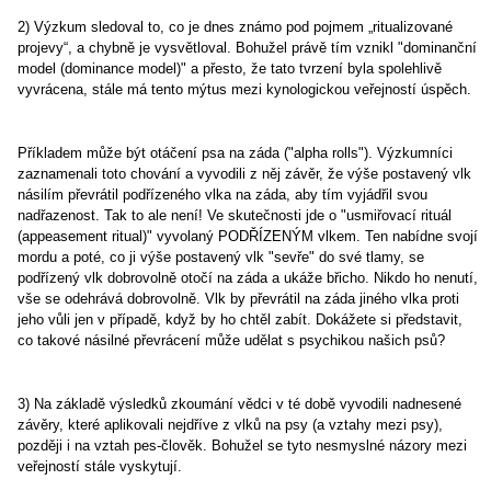
2) Výzkum sledoval to, co je dnes známo pod pojmem „ritualizované
projevy“, a chybně je vysvětloval. Bohužel právě tím vznikl "dominanční
model (dominance model)" a přesto, že tato tvrzení byla spolehlivě
vyvrácena, stále má tento mýtus mezi kynologickou veřejností úspěch.
Příkladem může být otáčení psa na záda ("alpha rolls"). Výzkumníci
zaznamenali toto chování a vyvodili z něj závěr, že výše postavený vlk
násilím převrátil podřízeného vlka na záda, aby tím vyjádřil svou
nadřazenost. Tak to ale není! Ve skutečnosti jde o "usmiřovací rituál
(appeasement ritual)" vyvolaný PODŘÍZENÝM vlkem. Ten nabídne svojí
mordu a poté, co ji výše postavený vlk "sevře" do své tlamy, se
podřízený vlk dobrovolně otočí na záda a ukáže břicho. Nikdo ho nenutí,
vše se odehrává dobrovolně. Vlk by převrátil na záda jiného vlka proti
jeho vůli jen v případě, když by ho chtěl zabít. Dokážete si představit,
co takové násilné převrácení může udělat s psychikou našich psů?
3) Na základě výsledků zkoumání vědci v té době vyvodili nadnesené
závěry, které aplikovali nejdříve z vlků na psy (a vztahy mezi psy),
později i na vztah pes-člověk. Bohužel se tyto nesmyslné názory mezi
veřejností stále vyskytují.