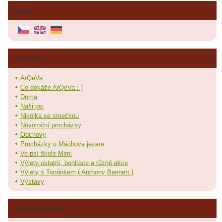
Jazyky
Fotoalbum
ArQeVa
Co dokáže ArQeVa :-)
Doma
Naši psi
Nikolka se smečkou
Novoroční procházky
Odchovy
Procházky u Máchova jezera
Ve psí škole Mimi
Výlety ostatní, bonitace a různé akce
Výlety s Tonánkem ( Anthony Bennett )
Výstavy
Poslední fotografie