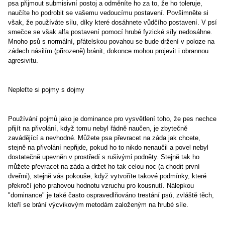
psa přijmout submisivní postoj a odměníte ho za to, že ho toleruje,
naučíte ho podrobit se vašemu vedoucímu postavení. Povšimněte si
však, že používáte sílu, díky které dosáhnete vůdčího postavení. V psí
smečce se však alfa postavení pomocí hrubé fyzické síly nedosáhne.
Mnoho psů s normální, přátelskou povahou se bude držení v poloze na
zádech násilím (přirozeně) bránit, dokonce mohou projevit i obrannou
agresivitu.
Nepleťte si pojmy s dojmy
Používání pojmů jako je dominance pro vysvětlení toho, že pes nechce
přijít na přivolání, když tomu nebyl řádně naučen, je zbytečně
zavádějící a nevhodné. Můžete psa převracet na záda jak chcete,
stejně na přivolání nepřijde, pokud ho to nikdo nenaučil a povel nebyl
dostatečně upevněn v prostředí s rušivými podněty. Stejně tak ho
můžete převracet na záda a držet ho tak celou noc (a chodit první
dveřmi), stejně vás pokouše, když vytvoříte takové podmínky, které
překročí jeho prahovou hodnotu vzruchu pro kousnutí. Nálepkou
"dominance" je také často ospravedlňováno trestání psů, zvláště těch,
kteří se brání výcvikovým metodám založeným na hrubé síle.