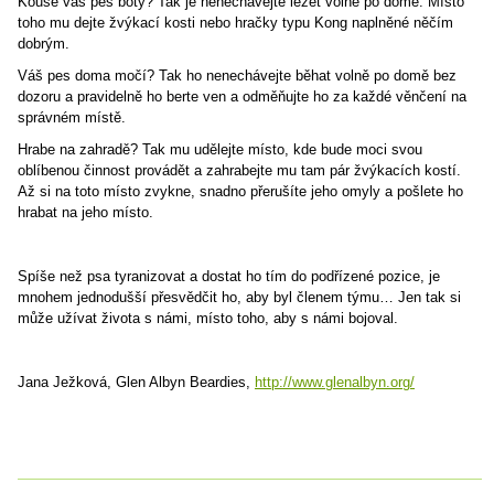
Kouše váš pes boty? Tak je nenechávejte ležet volně po domě. Místo
toho mu dejte žvýkací kosti nebo hračky typu Kong naplněné něčím
dobrým.
Váš pes doma močí? Tak ho nenechávejte běhat volně po domě bez
dozoru a pravidelně ho berte ven a odměňujte ho za každé věnčení na
správném místě.
Hrabe na zahradě? Tak mu udělejte místo, kde bude moci svou
oblíbenou činnost provádět a zahrabejte mu tam pár žvýkacích kostí.
Až si na toto místo zvykne, snadno přerušíte jeho omyly a pošlete ho
hrabat na jeho místo.
Spíše než psa tyranizovat a dostat ho tím do podřízené pozice, je
mnohem jednodušší přesvědčit ho, aby byl členem týmu… Jen tak si
může užívat života s námi, místo toho, aby s námi bojoval.
Jana Ježková, Glen Albyn Beardies,
http://www.glenalbyn.org/