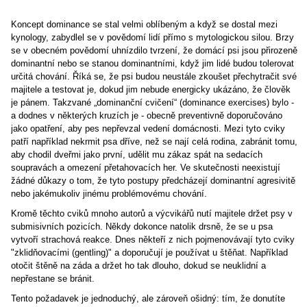
Koncept dominance se stal velmi oblíbeným a když se dostal mezi
kynology, zabydlel se v povědomí lidí přímo s mytologickou silou. Brzy
se v obecném povědomí uhnízdilo tvrzení, že domácí psi jsou přirozeně
dominantní nebo se stanou dominantními, když jim lidé budou tolerovat
určitá chování. Říká se, že psi budou neustále zkoušet přechytračit své
majitele a testovat je, dokud jim nebude energicky ukázáno, že člověk
je pánem. Takzvané „dominanční cvičení“ (dominance exercises) bylo -
a dodnes v některých kruzích je - obecně preventivně doporučováno
jako opatření, aby pes nepřevzal vedení domácnosti. Mezi tyto cviky
patří například nekrmit psa dříve, než se nají celá rodina, zabránit tomu,
aby chodil dveřmi jako první, udělit mu zákaz spát na sedacích
soupravách a omezení přetahovacích her. Ve skutečnosti neexistují
žádné důkazy o tom, že tyto postupy předcházejí dominantní agresivitě
nebo jakémukoliv jinému problémovému chování.
Kromě těchto cviků mnoho autorů a výcvikářů nutí majitele držet psy v
submisivních pozicích. Někdy dokonce natolik drsně, že se u psa
vytvoří strachová reakce. Dnes někteří z nich pojmenovávají tyto cviky
"zklidňovacími (gentling)" a doporučují je používat u štěňat. Například
otočit štěně na záda a držet ho tak dlouho, dokud se neuklidní a
nepřestane se bránit.
Tento požadavek je jednoduchý, ale zároveň ošidný: tím, že donutíte