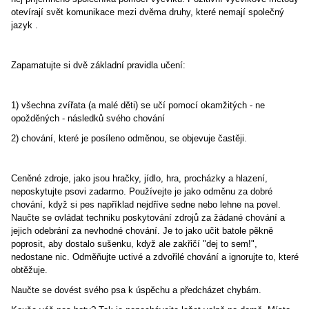
otevírají svět komunikace mezi dvěma druhy, které nemají společný
jazyk .
Zapamatujte si dvě základní pravidla učení:
1) všechna zvířata (a malé děti) se učí pomocí okamžitých - ne
opožděných - následků svého chování
2) chování, které je posíleno odměnou, se objevuje častěji.
Ceněné zdroje, jako jsou hračky, jídlo, hra, procházky a hlazení,
neposkytujte psovi zadarmo. Používejte je jako odměnu za dobré
chování, když si pes například nejdříve sedne nebo lehne na povel.
Naučte se ovládat techniku poskytování zdrojů za žádané chování a
jejich odebrání za nevhodné chování. Je to jako učit batole pěkně
poprosit, aby dostalo sušenku, když ale zakřičí "dej to sem!",
nedostane nic. Odměňujte uctivé a zdvořilé chování a ignorujte to, které
obtěžuje.
Naučte se dovést svého psa k úspěchu a předcházet chybám.