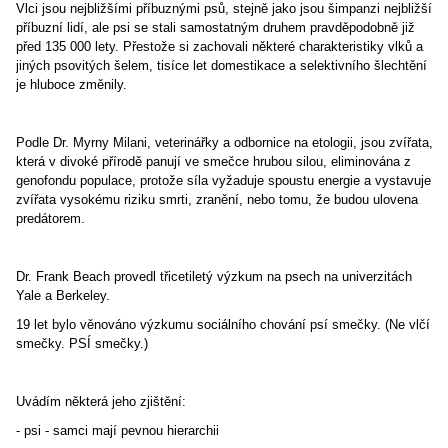
Vlci jsou nejbližšími příbuznými psů, stejně jako jsou šimpanzi nejbližší
příbuzní lidí, ale psi se stali samostatným druhem pravděpodobně již
před 135 000 lety. Přestože si zachovali některé charakteristiky vlků a
jiných psovitých šelem, tisíce let domestikace a selektivního šlechtění
je hluboce změnily.
Podle Dr. Myrny Milani, veterinářky a odbornice na etologii, jsou zvířata,
která v divoké přírodě panují ve smečce hrubou silou, eliminována z
genofondu populace, protože síla vyžaduje spoustu energie a vystavuje
zvířata vysokému riziku smrti, zranění, nebo tomu, že budou ulovena
predátorem.
Dr. Frank Beach provedl třicetiletý výzkum na psech na univerzitách
Yale a Berkeley.
19 let bylo věnováno výzkumu sociálního chování psí smečky. (Ne vlčí
smečky. PSÍ smečky.)
Uvádím některá jeho zjištění:
- psi - samci mají pevnou hierarchii