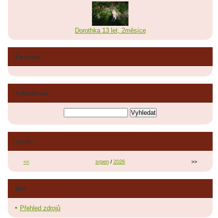
Dorothka 13 let, 2měsíce
Facebook
Vyhledávání
Archiv
<<
srpen
/
2026
>>
RSS
Přehled zdrojů