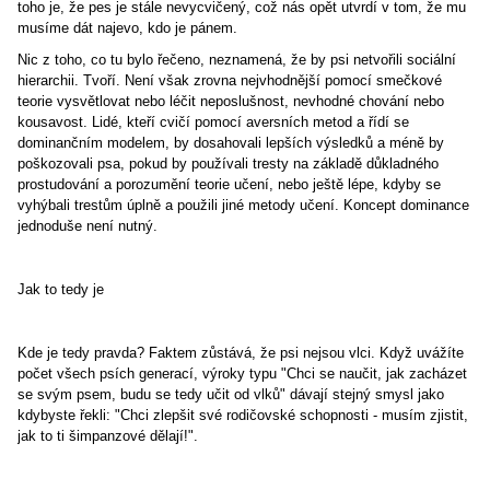
toho je, že pes je stále nevycvičený, což nás opět utvrdí v tom, že mu
musíme dát najevo, kdo je pánem.
Nic z toho, co tu bylo řečeno, neznamená, že by psi netvořili sociální
hierarchii. Tvoří. Není však zrovna nejvhodnější pomocí smečkové
teorie vysvětlovat nebo léčit neposlušnost, nevhodné chování nebo
kousavost. Lidé, kteří cvičí pomocí aversních metod a řídí se
dominančním modelem, by dosahovali lepších výsledků a méně by
poškozovali psa, pokud by používali tresty na základě důkladného
prostudování a porozumění teorie učení, nebo ještě lépe, kdyby se
vyhýbali trestům úplně a použili jiné metody učení. Koncept dominance
jednoduše není nutný.
Jak to tedy je
Kde je tedy pravda? Faktem zůstává, že psi nejsou vlci. Když uvážíte
počet všech psích generací, výroky typu "Chci se naučit, jak zacházet
se svým psem, budu se tedy učit od vlků" dávají stejný smysl jako
kdybyste řekli: "Chci zlepšit své rodičovské schopnosti - musím zjistit,
jak to ti šimpanzové dělají!".