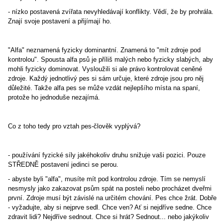
- nízko postavená zvířata nevyhledávají konflikty. Vědí, že by prohrála.
Znají svoje postavení a přijímají ho.
"Alfa" neznamená fyzicky dominantní. Znamená to "mít zdroje pod
kontrolou". Spousta alfa psů je příliš malých nebo fyzicky slabých, aby
mohli fyzicky dominovat. Vysloužili si ale právo kontrolovat ceněné
zdroje. Každý jednotlivý pes si sám určuje, které zdroje jsou pro něj
důležité. Takže alfa pes se může vzdát nejlepšího místa na spaní,
protože ho jednoduše nezajímá.
Co z toho tedy pro vztah pes-člověk vyplývá?
- používání fyzické síly jakéhokoliv druhu snižuje vaši pozici. Pouze
STŘEDNĚ postavení jedinci se perou.
- abyste byli "alfa", musíte mít pod kontrolou zdroje. Tím se nemyslí
nesmysly jako zakazovat psům spát na posteli nebo procházet dveřmi
první. Zdroje musí být závislé na určitém chování. Pes chce žrát. Dobře
- vyžadujte, aby si nejprve sedl. Chce ven? Ať si nejdříve sedne. Chce
zdravit lidi? Nejdříve sednout. Chce si hrát? Sednout... nebo jakýkoliv