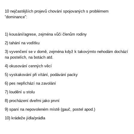
10 nejčastějších projevů chování spojovaných s problémem
“dominance”:
1) kousání/agrese, zejména vůči členům rodiny
2) tahání na vodítku
3) vyvenčení se v domě, zejména když k takovýmto nehodám dochází
na postelích, na botách atd.
4) okusování cenných věcí
5) vyskakování při vítání, podávání packy
6) pes nepřichází na zavolání
7) loudění u stolu
8) procházení dveřmi jako první
9) spaní na nepovoleném místě (gauč, postel apod.)
10) krádeže jídla/prádla