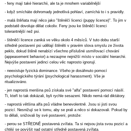
- feny mají také hierarchii, ale ta je mnohem variabilnější
- když smícháte dohromady jednotlivá pohlaví, zamíchá to i s pravidly.
- malá štěňata mají něco jako "štěněčí licenci (puppy licence)". To jim v
podstatě dovoluje dělat cokoliv. Feny jsou ke štěněčí licenci
tolerantnější než psi.
- štěněčí licence zaniká ve věku okolo 4 měsíců. V tuto dobu starší
středně postavení psi udělají štěněti v pravém slova smyslu ze života
peklo, dokud štěně nenabízí všechno příslušné usmiřovací chování
(appeasement behavior) a nezaujme nejnižší místo v sociální hierarchii.
Nejvýše postavení jedinci celou věc naprosto ignorují.
- neexistuje fyzická dominance. Všeho je dosáhnuto pomocí
psychologického týrání (psychological harassment). Vše je
ritualizováno.
- jen naprostá menšina psů získala své "alfa" postavení pomocí násilí.
Ti, kteří to tak dokázali, byli rychle sesazeni. Nikdo nemá rád diktátory.
- naprostá většina alfa psů vládne benevolentně. Jsou si jisti svou
pozicí. Nesnižují se k tomu, aby se prali a něco si dokazovali. Pokud by
to dělali, snižovali by své postavení, protože:
- perou se STŘEDNĚ postavená zvířata. Ta si nejsou jista svou pozicí a
chtějí se povýšit nad ostatní středně postavená zvířata.