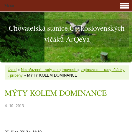
Menu
Chovatelská stanice Československých
vlčáků ArQeVa
Úvod
»
Nezařazené - rady a zajímavosti
»
zajímavosti - rady, články
, příběhy
»
MÝTY KOLEM DOMINANCE
MÝTY KOLEM DOMINANCE
4. 10. 2013