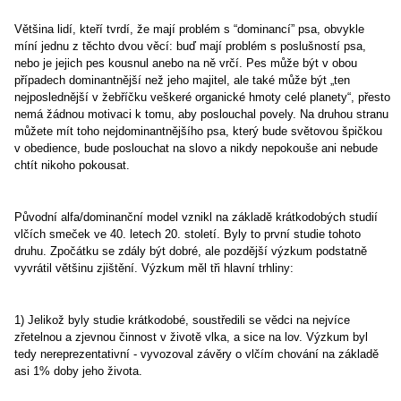
Většina lidí, kteří tvrdí, že mají problém s “dominancí” psa, obvykle
míní jednu z těchto dvou věcí: buď mají problém s poslušností psa,
nebo je jejich pes kousnul anebo na ně vrčí. Pes může být v obou
případech dominantnější než jeho majitel, ale také může být „ten
nejposlednější v žebříčku veškeré organické hmoty celé planety“, přesto
nemá žádnou motivaci k tomu, aby poslouchal povely. Na druhou stranu
můžete mít toho nejdominantnějšího psa, který bude světovou špičkou
v obedience, bude poslouchat na slovo a nikdy nepokouše ani nebude
chtít nikoho pokousat.
Původní alfa/dominanční model vznikl na základě krátkodobých studií
vlčích smeček ve 40. letech 20. století. Byly to první studie tohoto
druhu. Zpočátku se zdály být dobré, ale pozdější výzkum podstatně
vyvrátil většinu zjištění. Výzkum měl tři hlavní trhliny:
1) Jelikož byly studie krátkodobé, soustředili se vědci na nejvíce
zřetelnou a zjevnou činnost v životě vlka, a sice na lov. Výzkum byl
tedy nereprezentativní - vyvozoval závěry o vlčím chování na základě
asi 1% doby jeho života.