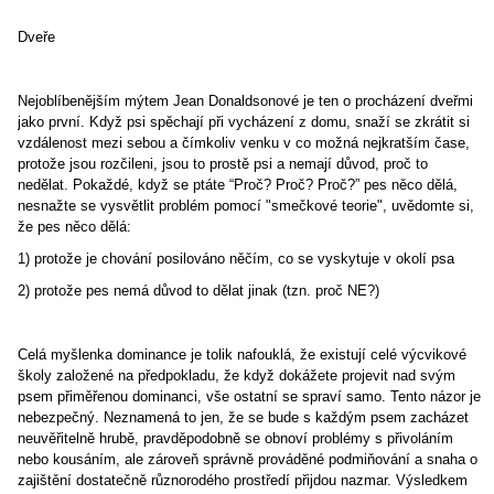
Dveře
Nejoblíbenějším mýtem Jean Donaldsonové je ten o procházení dveřmi
jako první. Když psi spěchají při vycházení z domu, snaží se zkrátit si
vzdálenost mezi sebou a čímkoliv venku v co možná nejkratším čase,
protože jsou rozčileni, jsou to prostě psi a nemají důvod, proč to
nedělat. Pokaždé, když se ptáte “Proč? Proč? Proč?” pes něco dělá,
nesnažte se vysvětlit problém pomocí "smečkové teorie", uvědomte si,
že pes něco dělá:
1) protože je chování posilováno něčím, co se vyskytuje v okolí psa
2) protože pes nemá důvod to dělat jinak (tzn. proč NE?)
Celá myšlenka dominance je tolik nafouklá, že existují celé výcvikové
školy založené na předpokladu, že když dokážete projevit nad svým
psem přiměřenou dominanci, vše ostatní se spraví samo. Tento názor je
nebezpečný. Neznamená to jen, že se bude s každým psem zacházet
neuvěřitelně hrubě, pravděpodobně se obnoví problémy s přivoláním
nebo kousáním, ale zároveň správně prováděné podmiňování a snaha o
zajištění dostatečně různorodého prostředí přijdou nazmar. Výsledkem