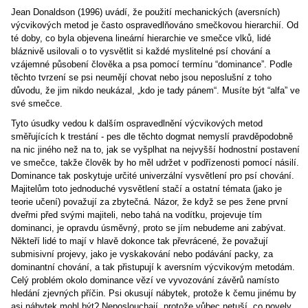
Jean Donaldson (1996) uvádí, že použití mechanických (aversních)
výcvikových metod je často ospravedlňováno smečkovou hierarchií. Od
té doby, co byla objevena lineární hierarchie ve smečce vlků, lidé
bláznivě usilovali o to vysvětlit si každé myslitelné psí chování a
vzájemné působení člověka a psa pomocí termínu “dominance”. Podle
těchto tvrzení se psi neumějí chovat nebo jsou neposlušní z toho
důvodu, že jim nikdo neukázal, „kdo je tady pánem“. Musíte být “alfa” ve
své smečce.
Tyto úsudky vedou k dalším ospravedlnění výcvikových metod
směřujících k trestání - pes dle těchto dogmat nemyslí pravděpodobně
na nic jiného než na to, jak se vyšplhat na nejvyšší hodnostní postavení
ve smečce, takže člověk by ho měl udržet v podřízenosti pomocí násilí.
Dominance tak poskytuje určité univerzální vysvětlení pro psí chování.
Majitelům toto jednoduché vysvětlení stačí a ostatní témata (jako je
teorie učení) považují za zbytečná. Názor, že když se pes žene první
dveřmi před svými majiteli, nebo tahá na vodítku, projevuje tím
dominanci, je opravdu úsměvný, proto se jím nebudeme ani zabývat.
Někteří lidé to mají v hlavě dokonce tak převrácené, že považují
submisivní projevy, jako je vyskakování nebo podávání packy, za
dominantní chování, a tak přistupují k aversním výcvikovým metodám.
Celý problém okolo dominance vězí ve vyvozování závěrů namísto
hledání zjevných příčin. Psi okusují nábytek, protože k čemu jinému by
asi nábytek mohl být? Neposlouchají, protože vůbec netuší, co povely