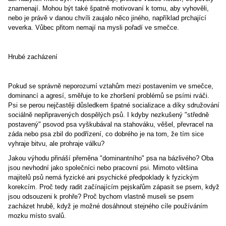
znamenají. Mohou být také špatně motivovaní k tomu, aby vyhověli,
nebo je právě v danou chvíli zaujalo něco jiného, například prchající
veverka. Vůbec přitom nemají na mysli pořadí ve smečce.
Hrubé zacházení
Pokud se správně neporozumí vztahům mezi postavením ve smečce,
dominancí a agresí, směřuje to ke zhoršení problémů se psími rváči.
Psi se perou nejčastěji důsledkem špatné socializace a díky sdružování
sociálně nepřipravených dospělých psů. I kdyby nezkušený "středně
postavený" psovod psa vyškubával na stahováku, věšel, převracel na
záda nebo psa zbil do podřízení, co dobrého je na tom, že tím sice
vyhraje bitvu, ale prohraje válku?
Jakou výhodu přináší přeměna "dominantního" psa na bázlivého? Oba
jsou nevhodní jako společníci nebo pracovní psi. Mimoto většina
majitelů psů nemá fyzické ani psychické předpoklady k fyzickým
korekcím. Proč tedy radit začínajícím pejskařům zápasit se psem, když
jsou odsouzeni k prohře? Proč bychom vlastně museli se psem
zacházet hrubě, když je možné dosáhnout stejného cíle používáním
mozku místo svalů.