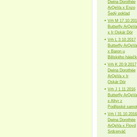
Dwina Dorothée
ArQeVa x Enzo
Šedý poklad
Vrh M 17.10.20
Butterfly ArQeV
x Ir Oskár Dór
Vrh L 3.10.2017
Butterfly ArQeV
x Baron u
Bělského háječ
Vrh K 20.9.2017
Dwina Dorothée
ArQeVa x Ir
Oskár Dór
Vrh J 1.11.2016
Butterfly ArQeV
x Altyr z
Podřipské samo
Vrh I 31.10.2016
Dwina Dorothée
ArQeVa x Floyd
Srdcerváč