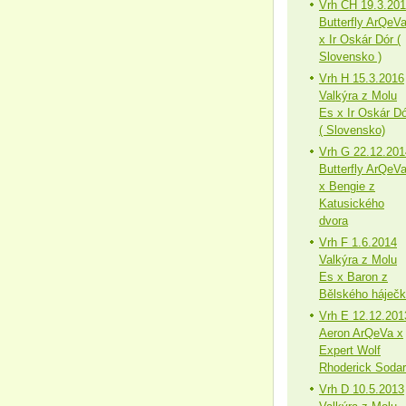
Vrh CH 19.3.20
Butterfly ArQeV
x Ir Oskár Dór (
Slovensko )
Vrh H 15.3.2016
Valkýra z Molu
Es x Ir Oskár Dó
( Slovensko)
Vrh G 22.12.201
Butterfly ArQeV
x Bengie z
Katusického
dvora
Vrh F 1.6.2014
Valkýra z Molu
Es x Baron z
Bělského háječ
Vrh E 12.12.201
Aeron ArQeVa x
Expert Wolf
Rhoderick Sodar
Vrh D 10.5.2013