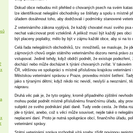
Dokud obce nebudou mít přehled o chovaných psech na svém katast
lze identifikovat nelegální obchodníky se štěňaty a spolu s místně 
úřadem dosáhnout toho, aby dodržovali i podmínky stanovené veteriná
Z veterinárního zákona vyplývá, že každý chovatel musí svého psa 
psů
nechat vakcinovat proti vzteklině. A jelikož musí být každý pes obci
být placeny poplatky, mělo by být v zájmu každé obce, aby si na to 
Celá řada nelegálních obchodníků, tzv. množitelů, se maskuje, že j
zájmových chovů orgán státního veterinárního dozoru nemá právo za
vstupovat. Jedině tehdy, když obdrží podnět, že existuje podezření,
2
dochází nebo může docházet k týrání chovaných zvířat. V takovém 
 x
ČR, většinou ve spolupráci s místně příslušnou krajskou veterinární
Městskou veterinární správou v Praze, provedou místní šetření. Tad
jako s týranými dětmi; když nikdo nic nevidí, neslyší a neoznámí, t
nápravu.
Druhá věc pak je, že tyto orgány, kromě případného zjištění nevhodn
sa
mohou podat podnět místně příslušnému finančnímu úřadu, aby prově
subjekt ze svého podnikání platí daně. Tudy vede cesta. Je třeba rozl
jde o týrání, anebo, což s věcí může souviset, nejde také o nelegál
 x
neplacení daní. Proto je nutná spolupráce obcí, finančního úřadu, pol
z
veterinární správy.
Státní veterinární správa rozhodně vítá snahy zřídit povinnou regist