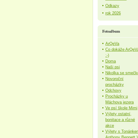
Odkazy
rok 2026
Fotoalbum
ArQeVa
Co dokáže ArQeV
:-)
Doma
Naši psi
Nikolka se smečk
Novoroční
procházky
Odchovy
Procházky u
Máchova jezera
Ve psí škole Mimi
Výlety ostatní,
bonitace a různé
akce
Výlety s Tonánke
Anthony Bennett )