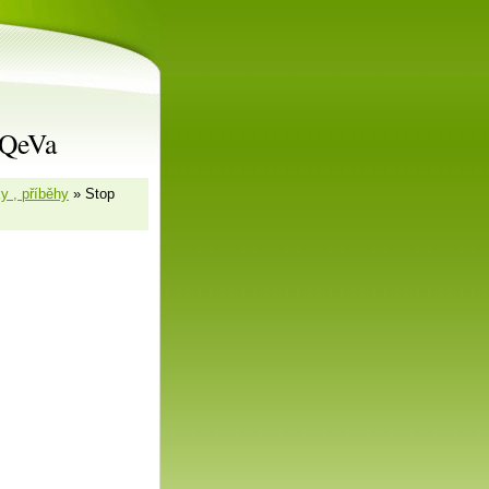
rQeVa
ky , příběhy
»
Stop