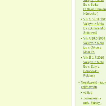
Valkýra z Molu
Es x Belke
Outlaws Heaven
Německo )
Vrh C 16.11.201
Valkýra z Molu
Es x Amore Mio
Srdcerváč
Vrh A 19.3.2009
Valkýra z Molu
Es x Qeron z
Molu Es
Vrh B 1.7.2010
Valkýra z Molu
Es x Eury z
Peronówki (
Polsko )
Nezařazené - rady
zajímavosti
výživa
zajímavosti -
rady, články ,