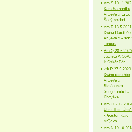
Vrh S 10.11.202
Kara Samantha
ArQeVa x Enzo
Šedý poklad
Vrh R 13.5.2021
Dwina Dorothée
ArQeVa x Arron 
Tomaru
Vrh Q 28.5.2020
Jezinka ArQeVa
Ir Oskár Dór
vrh P 27.5.2020
Dwina dorothée
ArQeVa x
Blotáhunka
Šungmánitu-ha
Khoyáke
Vrh O 6.12.2019
Ultrix II od Úhoš
x Gaston Karo
ArQeVa
Vrh N 19.10.201