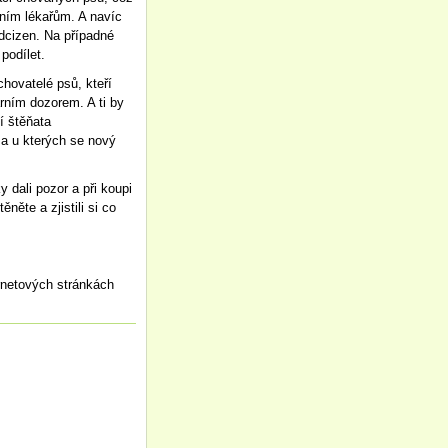
árním lékařům. A navíc
odcizen. Na případné
 podílet.
chovatelé psů, kteří
árním dozorem. A ti by
í štěňata
 a u kterých se nový
dali pozor a při koupi
něte a zjistili si co
ernetových stránkách