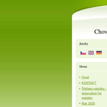
Chov
Jazyky
Menu
Úvod
KONTAKT
Štěňata nabídka -
reservation for
puppies
Rok 2026