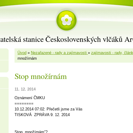
atelská stanice Československých vlčáků A
Úvod
»
Nezařazené - rady a zajímavosti
»
zajímavosti - rady, člán
množírnám
Stop množírnám
11. 12. 2014
Oznámení ČMKU
========
10.12.2014 07:02: Přečetli jsme za Vás
TISKOVÁ ZPRÁVA 9. 12. 2014
Stop „množírnám“?