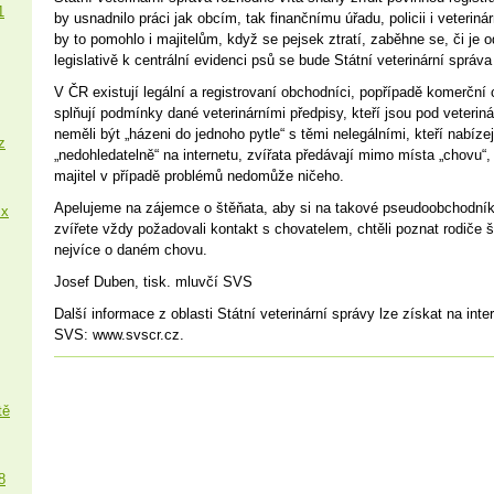
1
by usnadnilo práci jak obcím, tak finančnímu úřadu, policii i veterin
by to pomohlo i majitelům, když se pejsek ztratí, zaběhne se, či je 
legislativě k centrální evidenci psů se bude Státní veterinární správa
V ČR existují legální a registrovaní obchodníci, popřípadě komerční 
splňují podmínky dané veterinárními předpisy, kteří jsou pod veterin
neměli být „házeni do jednoho pytle“ s těmi nelegálními, kteří nabízej
z
„nedohledatelně“ na internetu, zvířata předávají mimo místa „chovu“,
majitel v případě problémů nedomůže ničeho.
Apelujeme na zájemce o štěňata, aby si na takové pseudoobchodníky 
 x
zvířete vždy požadovali kontakt s chovatelem, chtěli poznat rodiče ště
nejvíce o daném chovu.
Josef Duben, tisk. mluvčí SVS
Další informace z oblasti Státní veterinární správy lze získat na int
SVS: www.svscr.cz.
tě
8