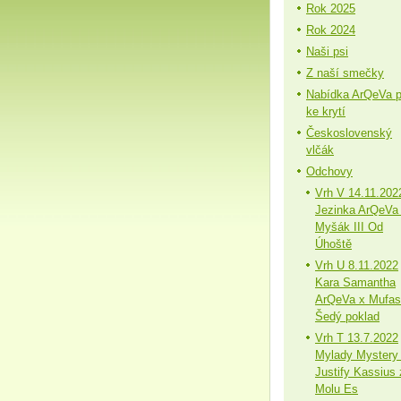
Rok 2025
Rok 2024
Naši psi
Z naší smečky
Nabídka ArQeVa 
ke krytí
Československý
vlčák
Odchovy
Vrh V 14.11.202
Jezinka ArQeVa
Myšák III Od
Úhoště
Vrh U 8.11.2022
Kara Samantha
ArQeVa x Mufa
Šedý poklad
Vrh T 13.7.2022
Mylady Mystery
Justify Kassius 
Molu Es