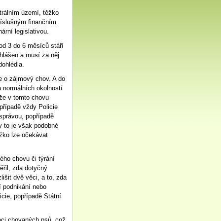
rálním území, těžko
příslušným finančním
rní legislativou.
od 3 do 6 měsíců stáří
 hlášen a musí za něj
dohlédla.
de o zájmový chov. A do
 normálních okolností
 že v tomto chovu
případě vždy Policie
 správou, popřípadě
y to je však podobné
ěžko lze očekávat
ého chovu či týrání
řil, zda dotyčný
išit dvě věci, a to, zda
ní podnikání nebo
icie, popřípadě Státní
raci chovaných psů, což