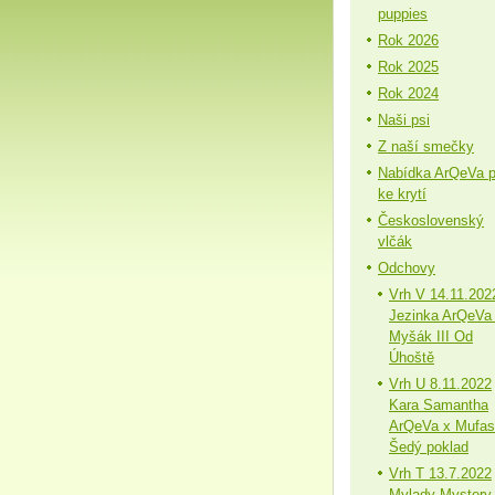
puppies
Rok 2026
Rok 2025
Rok 2024
Naši psi
Z naší smečky
Nabídka ArQeVa 
ke krytí
Československý
vlčák
Odchovy
Vrh V 14.11.202
Jezinka ArQeVa
Myšák III Od
Úhoště
Vrh U 8.11.2022
Kara Samantha
ArQeVa x Mufa
Šedý poklad
Vrh T 13.7.2022
Mylady Mystery