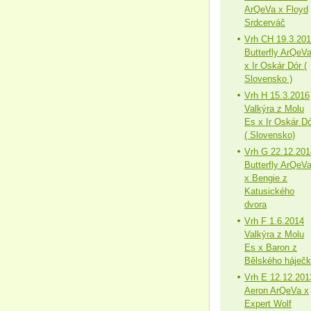
ArQeVa x Floyd
Srdcerváč
Vrh CH 19.3.20
Butterfly ArQeV
x Ir Oskár Dór (
Slovensko )
Vrh H 15.3.2016
Valkýra z Molu
Es x Ir Oskár Dó
( Slovensko)
Vrh G 22.12.201
Butterfly ArQeV
x Bengie z
Katusického
dvora
Vrh F 1.6.2014
Valkýra z Molu
Es x Baron z
Bělského háječ
Vrh E 12.12.201
Aeron ArQeVa x
Expert Wolf