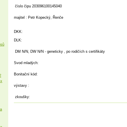
číslo čipu 203096100145040
majitel : Petr Kopecký, Řenče
DKK:
DLK:
psů
DM N/N, DW N/N - geneticky , po rodičích s certifikáty
Svod mladých:
Bonitační kód:
2
 x
výstavy :
zkoušky:
sa
 x