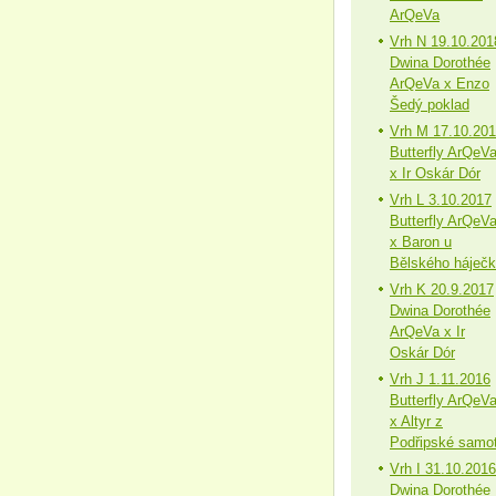
ArQeVa
Vrh N 19.10.201
Dwina Dorothée
ArQeVa x Enzo
Šedý poklad
Vrh M 17.10.20
Butterfly ArQeV
x Ir Oskár Dór
Vrh L 3.10.2017
Butterfly ArQeV
x Baron u
Bělského háječ
Vrh K 20.9.2017
Dwina Dorothée
ArQeVa x Ir
Oskár Dór
Vrh J 1.11.2016
Butterfly ArQeV
x Altyr z
Podřipské samo
Vrh I 31.10.2016
Dwina Dorothée