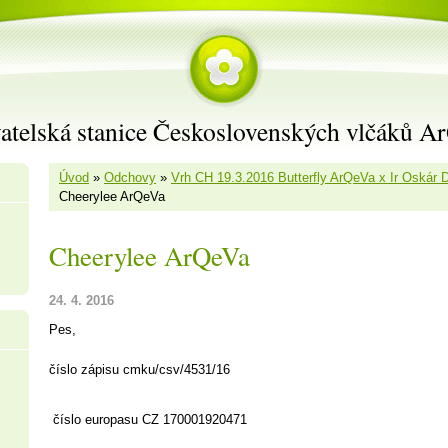
atelská stanice Československých vlčáků A
Úvod
»
Odchovy
»
Vrh CH 19.3.2016 Butterfly ArQeVa x Ir Oskár D
Cheerylee ArQeVa
Cheerylee ArQeVa
24. 4. 2016
Pes,
číslo zápisu cmku/csv/4531/16
číslo europasu CZ 170001920471