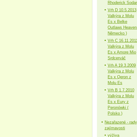
Rhoderick Sodar
Vrh D 10.5.2013
Valkýra z Molu
Es x Belke
Outlaws Heaven
Německo )
Vrh C 16.11.201
Valkýra z Molu
Es x Amore Mio
Srdcerváč
Vrh A 19.3.2009
Valkýra z Molu
Es x Qeron z
Molu Es
Vrh B 1.7.2010
Valkýra z Molu
Es x Eury z
Peronówki (
Polsko )
Nezařazené - rady
zajímavosti
výživa