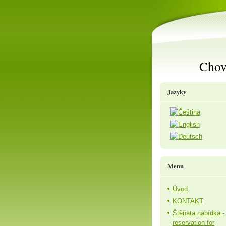
Chov
Jazyky
Menu
Úvod
KONTAKT
Štěňata nabídka -
reservation for