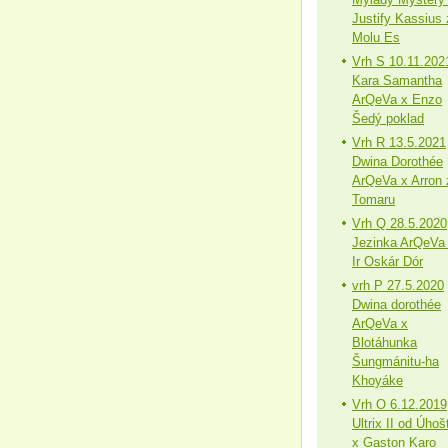
Justify Kassius 
Molu Es
Vrh S 10.11.202
Kara Samantha
ArQeVa x Enzo
Šedý poklad
Vrh R 13.5.2021
Dwina Dorothée
ArQeVa x Arron 
Tomaru
Vrh Q 28.5.2020
Jezinka ArQeVa
Ir Oskár Dór
vrh P 27.5.2020
Dwina dorothée
ArQeVa x
Blotáhunka
Šungmánitu-ha
Khoyáke
Vrh O 6.12.2019
Ultrix II od Úhoš
x Gaston Karo