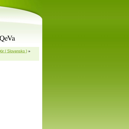
rQeVa
ór ( Slovensko )
»