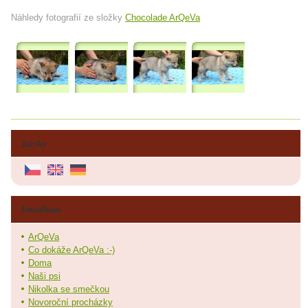
Náhledy fotografií ze složky
Chocolade ArQeVa
Jazyky
Fotoalbum
ArQeVa
Co dokáže ArQeVa :-)
Doma
Naši psi
Nikolka se smečkou
Novoroční procházky