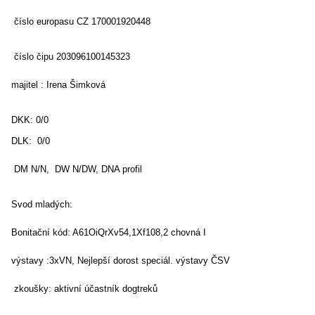
číslo europasu CZ 170001920448
číslo čipu 203096100145323
majitel : Irena Šimková
DKK: 0/0
DLK: 0/0
DM N/N, DW N/DW, DNA profil
Svod mladých:
Bonitační kód: A61OiQrXv54,1Xf108,2 chovná I
výstavy :3xVN, Nejlepší dorost speciál. výstavy ČSV
zkoušky: aktivní účastník dogtreků