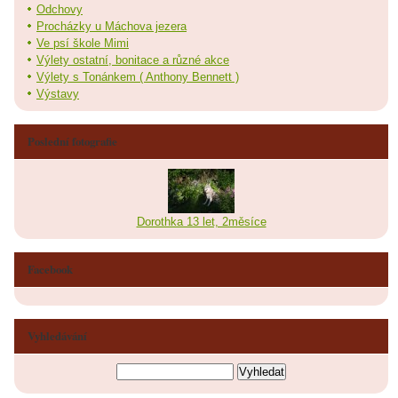
Odchovy
Procházky u Máchova jezera
Ve psí škole Mimi
Výlety ostatní, bonitace a různé akce
Výlety s Tonánkem ( Anthony Bennett )
Výstavy
Poslední fotografie
Dorothka 13 let, 2měsíce
Facebook
Vyhledávání