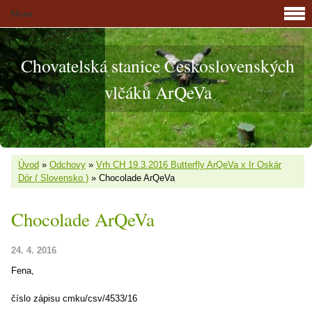
Menu
Chovatelská stanice Československých
vlčáků ArQeVa
Úvod
»
Odchovy
»
Vrh CH 19.3.2016 Butterfly ArQeVa x Ir Oskár
Dór ( Slovensko )
»
Chocolade ArQeVa
Chocolade ArQeVa
24. 4. 2016
Fena,
číslo zápisu cmku/csv/4533/16