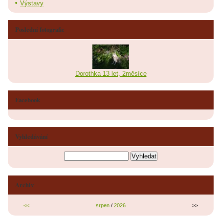
Výstavy
Poslední fotografie
Dorothka 13 let, 2měsíce
Facebook
Vyhledávání
Archiv
<<
srpen
/
2026
>>