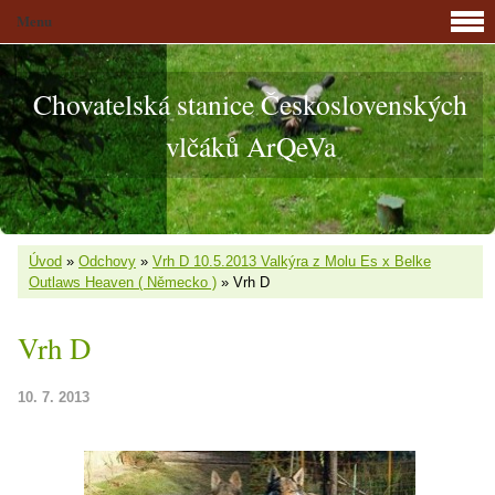
Menu
Chovatelská stanice Československých
vlčáků ArQeVa
Úvod
»
Odchovy
»
Vrh D 10.5.2013 Valkýra z Molu Es x Belke
Outlaws Heaven ( Německo )
»
Vrh D
Vrh D
10. 7. 2013