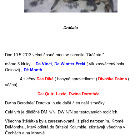
Dráčata
Dne 10.5.2013 velmi časně ráno se narodila "Dráčata ".
máme 3 kluky
Da Vinci, De Wintter Freki
( vlk zasvěcený bohu
Odinovi)
, Dé Month
4 slečny
Dea Diké
( bohyně spravedlnosti)
Divoška Daima
(
věčná)
Dai Quiri Lexie
,
Dwina Dorothée
Dwina Dorothée/ Dorotka bude další člen naší smečky.
Celý vrh je dědičně DM N/N, DW N/N po testovaných rodičích.
Všechna štěńátka byla zarezervovaná již před narozením. Kromě
DéMontha , který odlétá do Britské Kolumbie, zůstávají všechna v
Čechách a na Moravě.