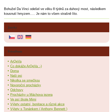
Bohužel Da Vinci odešel ve věku 8 týdnů za duhový most, následkem
kousnutí hmyzem..... Je nám to všem strašně líto.
Jazyky
Fotoalbum
ArQeVa
Co dokáže ArQeVa :-)
Doma
Naši psi
Nikolka se smečkou
Novoroční procházky
Odchovy
Procházky u Máchova jezera
Ve psí škole Mimi
Výlety ostatní, bonitace a různé akce
Výlety s Tonánkem ( Anthony Bennett )