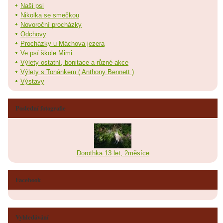
Naši psi
Nikolka se smečkou
Novoroční procházky
Odchovy
Procházky u Máchova jezera
Ve psí škole Mimi
Výlety ostatní, bonitace a různé akce
Výlety s Tonánkem ( Anthony Bennett )
Výstavy
Poslední fotografie
Dorothka 13 let, 2měsíce
Facebook
Vyhledávání