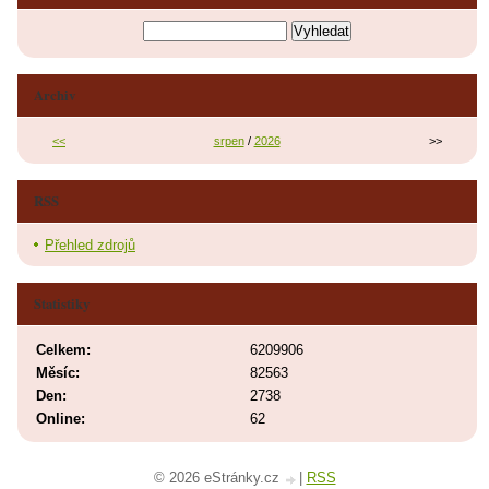
Archiv
<<
srpen
/
2026
>>
RSS
Přehled zdrojů
Statistiky
Celkem:
6209906
Měsíc:
82563
Den:
2738
Online:
62
© 2026 eStránky.cz
|
RSS