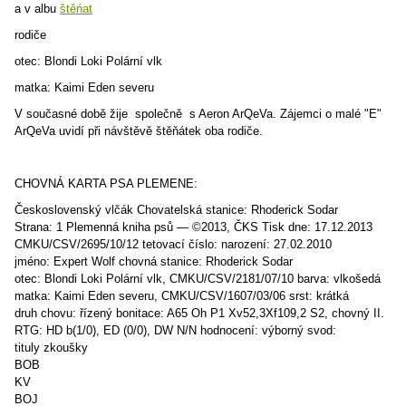
a v albu
štěńat
rodiče
otec: Blondi Loki Polární vlk
matka: Kaimi Eden severu
V současné době žije společně s Aeron ArQeVa. Zájemci o malé "E"
ArQeVa uvidí při návštěvě štěňátek oba rodiče.
CHOVNÁ KARTA PSA PLEMENE:
Československý vlčák Chovatelská stanice: Rhoderick Sodar
Strana: 1 Plemenná kniha psů — ©2013, ČKS Tisk dne: 17.12.2013
CMKU/CSV/2695/10/12 tetovací číslo: narození: 27.02.2010
jméno: Expert Wolf chovná stanice: Rhoderick Sodar
otec: Blondi Loki Polární vlk, CMKU/CSV/2181/07/10 barva: vlkošedá
matka: Kaimi Eden severu, CMKU/CSV/1607/03/06 srst: krátká
druh chovu: řízený bonitace: A65 Oh P1 Xv52,3Xf109,2 S2, chovný II.
RTG: HD b(1/0), ED (0/0), DW N/N hodnocení: výborný svod:
tituly zkoušky
BOB
KV
BOJ