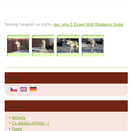
Náhledy fotografií ze složky
otec vrhu E Expert Wolf Rhoderick Sodar
Jazyky
Fotoalbum
ArQeVa
Co dokáže ArQeVa :-)
Doma