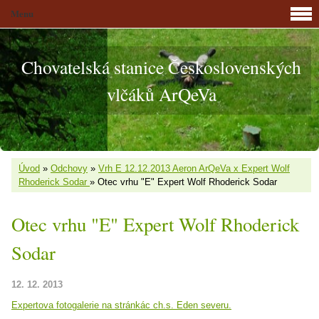
Menu
Chovatelská stanice Československých
vlčáků ArQeVa
Úvod
»
Odchovy
»
Vrh E 12.12.2013 Aeron ArQeVa x Expert Wolf
Rhoderick Sodar
»
Otec vrhu "E" Expert Wolf Rhoderick Sodar
Otec vrhu "E" Expert Wolf Rhoderick
Sodar
12. 12. 2013
Expertova fotogalerie na stránkác ch.s. Eden severu.