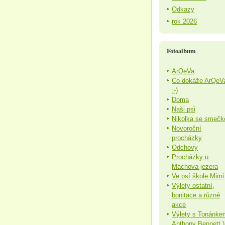
Odkazy
rok 2026
Fotoalbum
ArQeVa
Co dokáže ArQeV
:-)
Doma
Naši psi
Nikolka se smečk
Novoroční
procházky
Odchovy
Procházky u
Máchova jezera
Ve psí škole Mimi
Výlety ostatní,
bonitace a různé
akce
Výlety s Tonánke
Anthony Bennett )