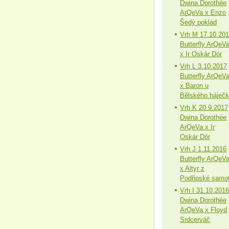
Dwina Dorothée
ArQeVa x Enzo
Šedý poklad
Vrh M 17.10.20
Butterfly ArQeV
x Ir Oskár Dór
Vrh L 3.10.2017
Butterfly ArQeV
x Baron u
Bělského háječ
Vrh K 20.9.2017
Dwina Dorothée
ArQeVa x Ir
Oskár Dór
Vrh J 1.11.2016
Butterfly ArQeV
x Altyr z
Podřipské samo
Vrh I 31.10.2016
Dwina Dorothée
ArQeVa x Floyd
Srdcerváč