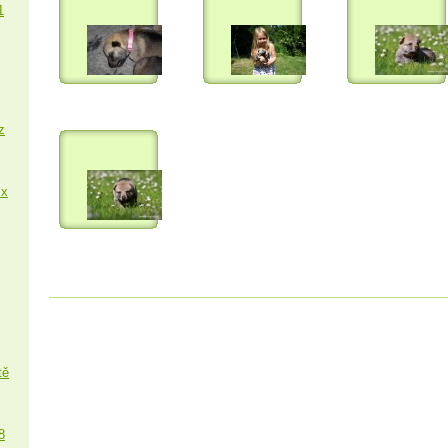
1
z
 x
tě
8