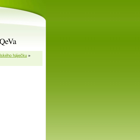
rQeVa
lského háječku
»