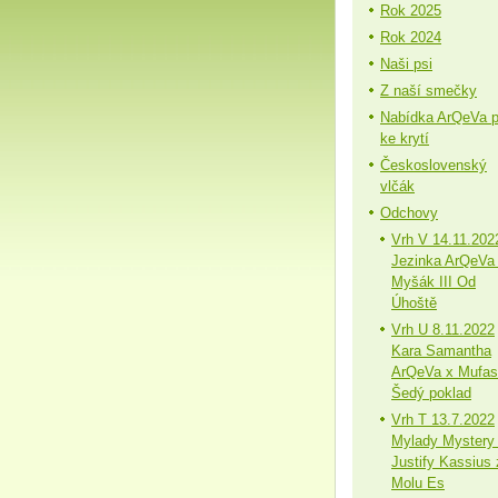
Rok 2025
Rok 2024
Naši psi
Z naší smečky
Nabídka ArQeVa 
ke krytí
Československý
vlčák
Odchovy
Vrh V 14.11.202
Jezinka ArQeVa
Myšák III Od
Úhoště
Vrh U 8.11.2022
Kara Samantha
ArQeVa x Mufa
Šedý poklad
Vrh T 13.7.2022
Mylady Mystery
Justify Kassius 
Molu Es