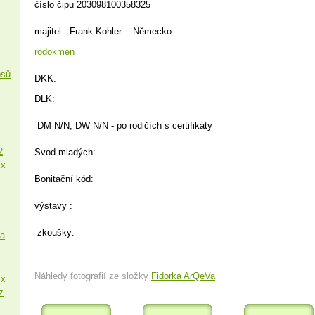
číslo čipu 203098100358325
majitel : Frank Kohler - Německo
rodokmen
psů
DKK:
DLK:
DM N/N, DW N/N - po rodičích s certifikáty
2
Svod mladých:
 x
Bonitační kód:
výstavy :
zkoušky:
sa
Náhledy fotografií ze složky
Fidorka ArQeVa
 x
z