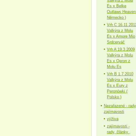
Valkýra z Molu
Es x Belke
Outlaws Heaven
Německo )
Vrh C 16.11.201
Valkýra z Molu
Es x Amore Mio
Srdcerváč
Vrh A 19.3.2009
Valkýra z Molu
Es x Qeron z
Molu Es
Vrh B 1.7.2010
Valkýra z Molu
Es x Eury z
Peronówki (
Polsko )
Nezařazené - rady
zajímavosti
výživa
zajímavosti -
rady, články ,