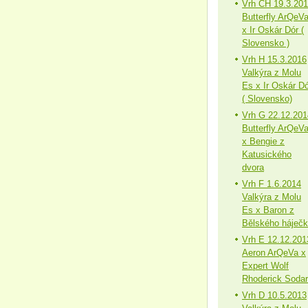
Vrh CH 19.3.20
Butterfly ArQeV
x Ir Oskár Dór (
Slovensko )
Vrh H 15.3.2016
Valkýra z Molu
Es x Ir Oskár Dó
( Slovensko)
Vrh G 22.12.201
Butterfly ArQeV
x Bengie z
Katusického
dvora
Vrh F 1.6.2014
Valkýra z Molu
Es x Baron z
Bělského háječ
Vrh E 12.12.201
Aeron ArQeVa x
Expert Wolf
Rhoderick Sodar
Vrh D 10.5.2013