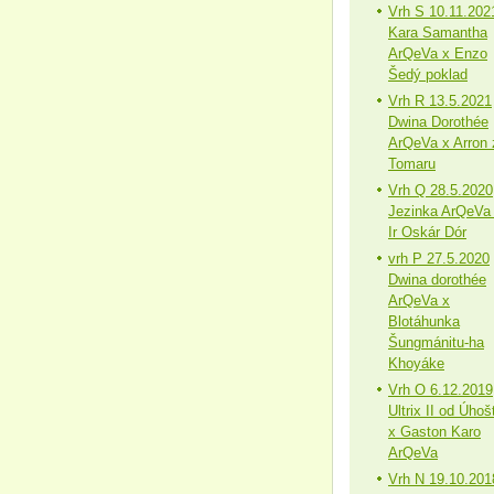
Vrh S 10.11.202
Kara Samantha
ArQeVa x Enzo
Šedý poklad
Vrh R 13.5.2021
Dwina Dorothée
ArQeVa x Arron 
Tomaru
Vrh Q 28.5.2020
Jezinka ArQeVa
Ir Oskár Dór
vrh P 27.5.2020
Dwina dorothée
ArQeVa x
Blotáhunka
Šungmánitu-ha
Khoyáke
Vrh O 6.12.2019
Ultrix II od Úhoš
x Gaston Karo
ArQeVa
Vrh N 19.10.201