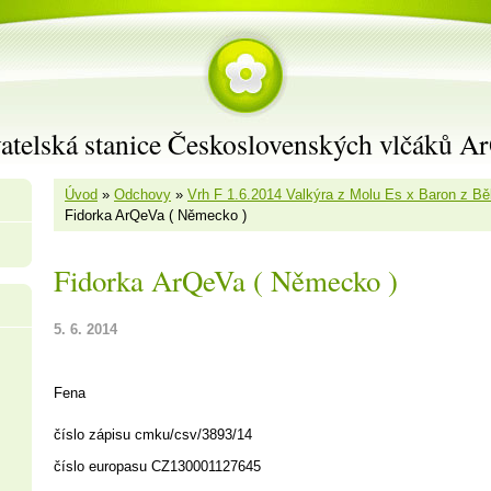
atelská stanice Československých vlčáků A
Úvod
»
Odchovy
»
Vrh F 1.6.2014 Valkýra z Molu Es x Baron z Bě
Fidorka ArQeVa ( Německo )
Fidorka ArQeVa ( Německo )
5. 6. 2014
Fena
číslo zápisu cmku/csv/3893/14
číslo europasu CZ130001127645