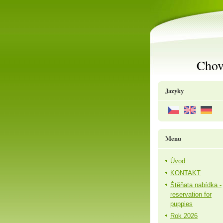
Chov
Jazyky
Menu
Úvod
KONTAKT
Štěňata nabídka -
reservation for
puppies
Rok 2026