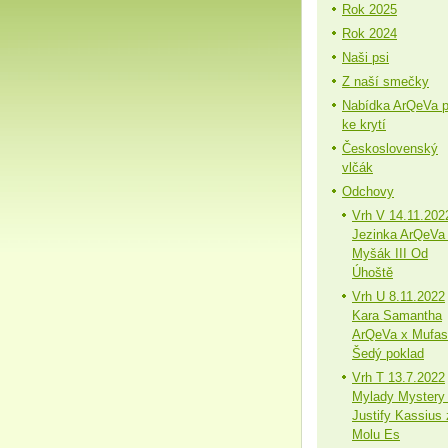
Rok 2025
Rok 2024
Naši psi
Z naší smečky
Nabídka ArQeVa 
ke krytí
Československý
vlčák
Odchovy
Vrh V 14.11.202
Jezinka ArQeVa
Myšák III Od
Úhoště
Vrh U 8.11.2022
Kara Samantha
ArQeVa x Mufa
Šedý poklad
Vrh T 13.7.2022
Mylady Mystery
Justify Kassius 
Molu Es