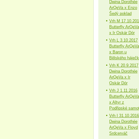
Dwina Dorothée
ArQeVa x Enzo
Šedý poklad
Vrh M 17.10.20
Butterfly ArQeV
x Ir Oskár Dór
Vrh L 3.10.2017
Butterfly ArQeV
x Baron u
Bělského háječ
Vrh K 20.9.2017
Dwina Dorothée
ArQeVa x Ir
Oskár Dór
Vrh J 1.11.2016
Butterfly ArQeV
x Altyr z
Podřipské samo
Vrh I 31.10.2016
Dwina Dorothée
ArQeVa x Floyd
Srdcerváč