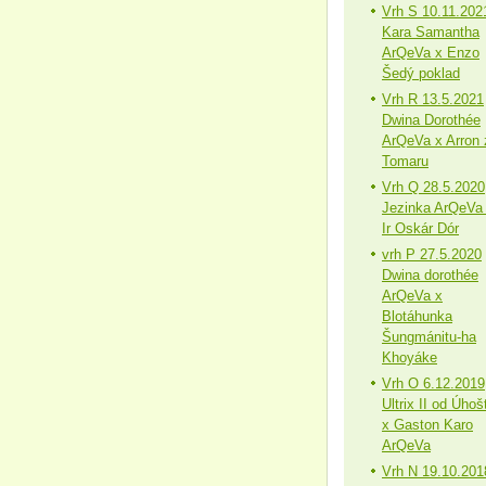
Vrh S 10.11.202
Kara Samantha
ArQeVa x Enzo
Šedý poklad
Vrh R 13.5.2021
Dwina Dorothée
ArQeVa x Arron 
Tomaru
Vrh Q 28.5.2020
Jezinka ArQeVa
Ir Oskár Dór
vrh P 27.5.2020
Dwina dorothée
ArQeVa x
Blotáhunka
Šungmánitu-ha
Khoyáke
Vrh O 6.12.2019
Ultrix II od Úhoš
x Gaston Karo
ArQeVa
Vrh N 19.10.201