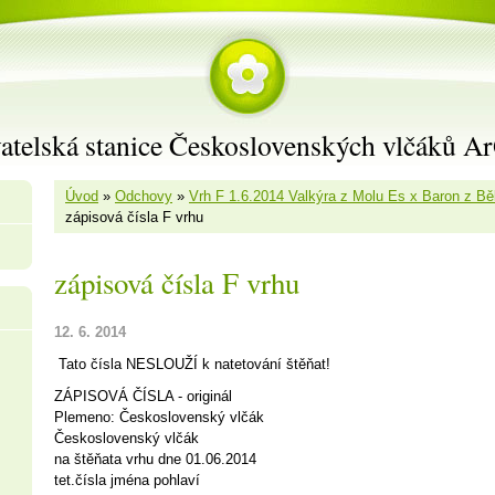
atelská stanice Československých vlčáků A
Úvod
»
Odchovy
»
Vrh F 1.6.2014 Valkýra z Molu Es x Baron z Bě
zápisová čísla F vrhu
zápisová čísla F vrhu
12. 6. 2014
Tato čísla NESLOUŽÍ k natetování štěňat!
ZÁPISOVÁ ČÍSLA - originál
Plemeno: Československý vlčák
Československý vlčák
na štěňata vrhu dne 01.06.2014
tet.čísla jména pohlaví