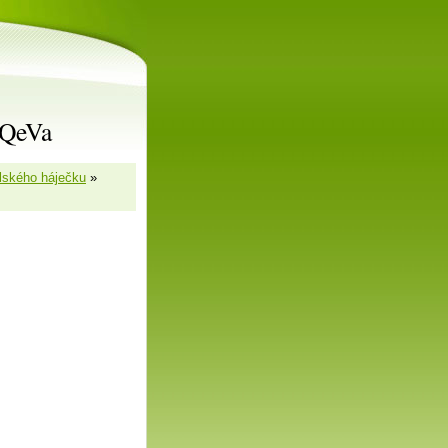
rQeVa
lského háječku
»