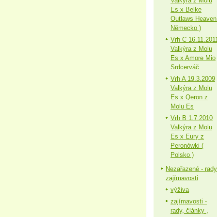
Valkýra z Molu
Es x Belke
Outlaws Heaven
Německo )
Vrh C 16.11.201
Valkýra z Molu
Es x Amore Mio
Srdcerváč
Vrh A 19.3.2009
Valkýra z Molu
Es x Qeron z
Molu Es
Vrh B 1.7.2010
Valkýra z Molu
Es x Eury z
Peronówki (
Polsko )
Nezařazené - rady
zajímavosti
výživa
zajímavosti -
rady, články ,