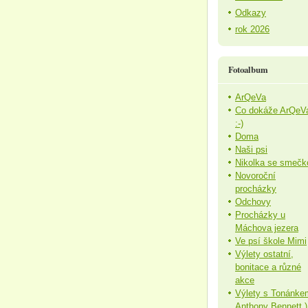
Odkazy
rok 2026
Fotoalbum
ArQeVa
Co dokáže ArQeV
:-)
Doma
Naši psi
Nikolka se smečk
Novoroční
procházky
Odchovy
Procházky u
Máchova jezera
Ve psí škole Mimi
Výlety ostatní,
bonitace a různé
akce
Výlety s Tonánke
Anthony Bennett )