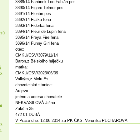
3889/14 Fanánek Loo Fabián pes
3890/14 Figaro Telmor pes
3891/14 Florián pes
3892/14 Fialka fena
3893/14 Fidorka fena
3894/14 Fleur de Lupin fena
psů
3895/14 Freya Fire fena
3896/14 Funny Girl fena
otec:
CMKU/CSV/3079/11/14
Baron,z Bělského háječku
matka:
2
CMKU/CSV/2023/06/09
 x
Valkýra,z Molu Es
chovatelská stanice:
Arqeva
jméno a adresa chovatele:
NEKVASILOVÁ Jiřina
sa
Zakšín 35
472 01 DUBÁ
V Praze dne: 12.06.2014 za PK ČKS: Veronika PECHAROVÁ
 x
z