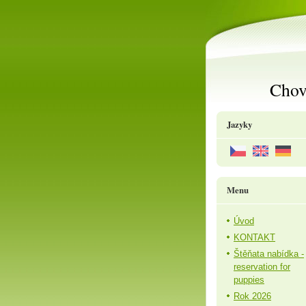
Chov
Jazyky
Menu
Úvod
KONTAKT
Štěňata nabídka -
reservation for
puppies
Rok 2026