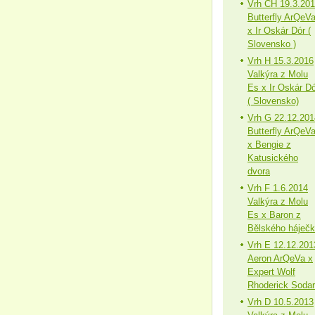
Vrh CH 19.3.20
Butterfly ArQeV
x Ir Oskár Dór (
Slovensko )
Vrh H 15.3.2016
Valkýra z Molu
Es x Ir Oskár Dó
( Slovensko)
Vrh G 22.12.201
Butterfly ArQeV
x Bengie z
Katusického
dvora
Vrh F 1.6.2014
Valkýra z Molu
Es x Baron z
Bělského háječ
Vrh E 12.12.201
Aeron ArQeVa x
Expert Wolf
Rhoderick Sodar
Vrh D 10.5.2013