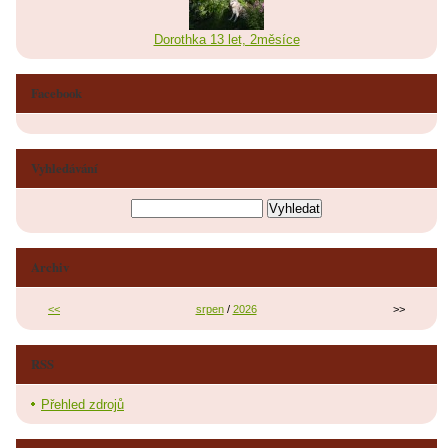
Dorothka 13 let, 2měsíce
Facebook
Vyhledávání
Archiv
<<
srpen
/
2026
>>
RSS
Přehled zdrojů