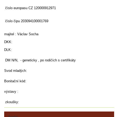
číslo europasu CZ 120000912971
číslo čipu 203094100001769
majitel : Václav Socha
DKK:
DLK:
DM N/N, - geneticky , po rodičích s certifikáty
Svod mladých:
Bonitační kód:
výstavy :
zkoušky:
Jazyky