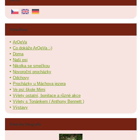
Fotoalbum
ArQeVa
Co dokáže ArQeVa :-)
Doma
Naši psi
Nikolka se smečkou
Novoroční procházky
Odchovy
Procházky u Máchova jezera
Ve psí škole Mimi
Výlety ostatní, bonitace a různé akce
Výlety s Tonánkem ( Anthony Bennett )
Výstavy
Poslední fotografie