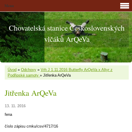
Menu
Chovatelská stanice Československých
vlčáků ArQeVa
Úvod
»
Odchovy
»
Vrh J 1.11.2016 Butterfly ArQeVa x Altyr z
Podřipské samoty
»
Jitřenka ArQeVa
Jitřenka ArQeVa
13. 11. 2016
fena
číslo zápisu cmku/csv/4717/16