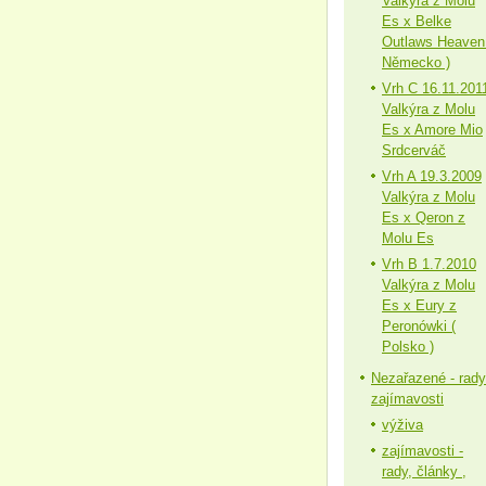
Valkýra z Molu
Es x Belke
Outlaws Heaven
Německo )
Vrh C 16.11.201
Valkýra z Molu
Es x Amore Mio
Srdcerváč
Vrh A 19.3.2009
Valkýra z Molu
Es x Qeron z
Molu Es
Vrh B 1.7.2010
Valkýra z Molu
Es x Eury z
Peronówki (
Polsko )
Nezařazené - rady
zajímavosti
výživa
zajímavosti -
rady, články ,