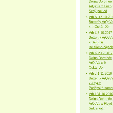
Dwina Dorothée
ArQeVa x Enzo
Šedý poklad
Vrh M 17.10.20
Butterfly ArQeV
x Ir Oskár Dór
Vrh L 3.10.2017
Butterfly ArQeV
x Baron u
Bělského háječ
Vrh K 20.9.2017
Dwina Dorothée
ArQeVa x Ir
Oskár Dór
Vrh J 1.11.2016
Butterfly ArQeV
x Altyr z
Podřipské samo
Vrh I 31.10.2016
Dwina Dorothée
ArQeVa x Floyd
Srdcerváč