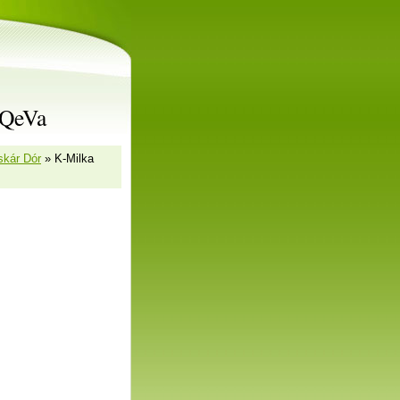
rQeVa
skár Dór
»
K-Milka