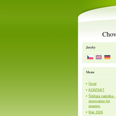
Chov
Jazyky
Menu
Úvod
KONTAKT
Štěňata nabídka -
reservation for
puppies
Rok 2026