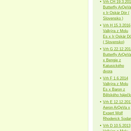
Vrh CH 19.3.20
Butterfly ArQeV
x Ir Oskár Dór (
Slovensko )
Vrh H 15.3.2016
Valkýra z Molu
Es x Ir Oskár Dó
( Slovensko)
Vrh G 22.12.201
Butterfly ArQeV
x Bengie z
Katusického
dvora
Vrh F 1.6.2014
Valkýra z Molu
Es x Baron z
Bělského háječ
Vrh E 12.12.201
Aeron ArQeVa x
Expert Wolf
Rhoderick Sodar
Vrh D 10.5.2013