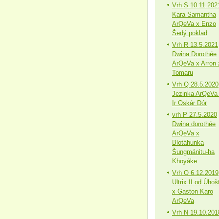
Vrh S 10.11.202
Kara Samantha
ArQeVa x Enzo
Šedý poklad
Vrh R 13.5.2021
Dwina Dorothée
ArQeVa x Arron 
Tomaru
Vrh Q 28.5.2020
Jezinka ArQeVa
Ir Oskár Dór
vrh P 27.5.2020
Dwina dorothée
ArQeVa x
Blotáhunka
Šungmánitu-ha
Khoyáke
Vrh O 6.12.2019
Ultrix II od Úhoš
x Gaston Karo
ArQeVa
Vrh N 19.10.201