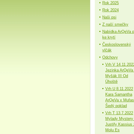
Rok 2025
Rok 2024
Naši psi
Z naší smečky
Nabídka ArQeVa 
ke krytí
Československý
vlčák
Odchovy
Vrh V 14.11.202
Jezinka ArQeVa
Myšák III Od
Úhoště
Vrh U 8.11.2022
Kara Samantha
ArQeVa x Mufa
Šedý poklad
Vrh T 13.7.2022
Mylady Mystery
Justify Kassius 
Molu Es