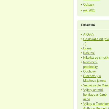
Odkazy
rok 2026
Fotoalbum
ArQeVa
Co dokáže ArQeV
:-)
Doma
Naši psi
Nikolka se smečk
Novoroční
procházky
Odchovy
Procházky u
Máchova jezera
Ve psí škole Mimi
Výlety ostatní,
bonitace a různé
akce
Výlety s Tonánke
Anthony Bennett )