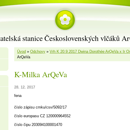
atelská stanice Československých vlčáků A
Úvod
»
Odchovy
»
Vrh K 20.9.2017 Dwina Dorothée ArQeVa x Ir O
ArQeVa
K-Milka ArQeVa
28. 12. 2017
fena
číslo zápisu cmku/csv/5092/17
číslo europasu CZ 120000964552
číslo čipu 203094100001470