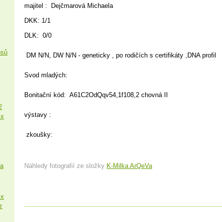
majitel : Dejčmarová Michaela
DKK: 1/1
DLK: 0/0
psů
DM N/N, DW N/N - geneticky , po rodičích s certifikáty ,DNA profil
Svod mladých:
Bonitační kód: A61C2OdQqv54,1f108,2 chovná II
2
výstavy :
 x
zkoušky:
sa
Náhledy fotografií ze složky
K-Milka ArQeVa
 x
z