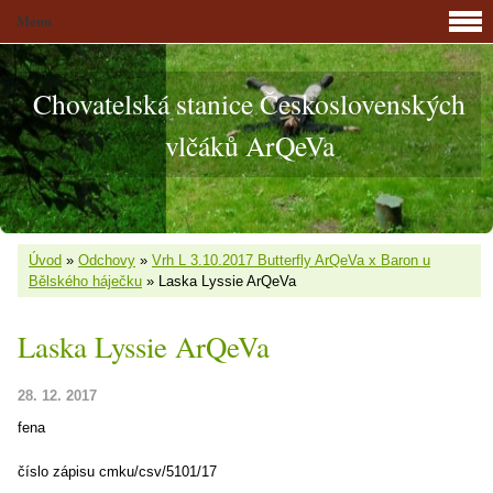
Menu
Chovatelská stanice Československých
vlčáků ArQeVa
Úvod
»
Odchovy
»
Vrh L 3.10.2017 Butterfly ArQeVa x Baron u
Bělského háječku
»
Laska Lyssie ArQeVa
Laska Lyssie ArQeVa
28. 12. 2017
fena
číslo zápisu cmku/csv/5101/17