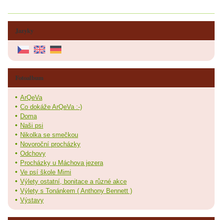
Jazyky
Fotoalbum
ArQeVa
Co dokáže ArQeVa :-)
Doma
Naši psi
Nikolka se smečkou
Novoroční procházky
Odchovy
Procházky u Máchova jezera
Ve psí škole Mimi
Výlety ostatní, bonitace a různé akce
Výlety s Tonánkem ( Anthony Bennett )
Výstavy