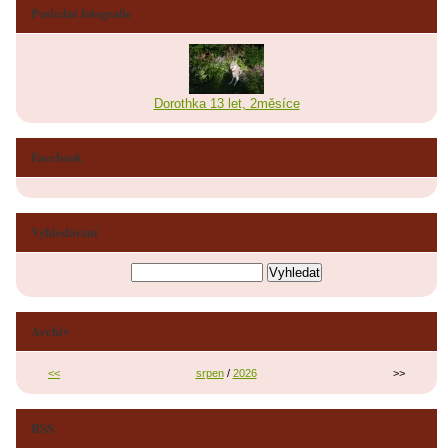
Poslední fotografie
Dorothka 13 let, 2měsíce
Facebook
Vyhledávání
Archiv
<<
srpen
/
2026
>>
RSS