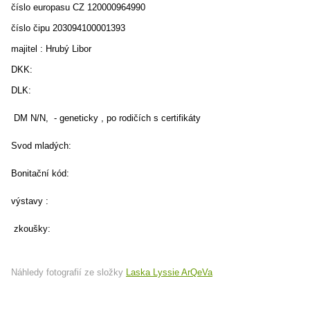
číslo europasu CZ 120000964990
číslo čipu 203094100001393
majitel : Hrubý Libor
DKK:
DLK:
DM N/N, - geneticky , po rodičích s certifikáty
Svod mladých:
Bonitační kód:
výstavy :
zkoušky:
Náhledy fotografií ze složky
Laska Lyssie ArQeVa