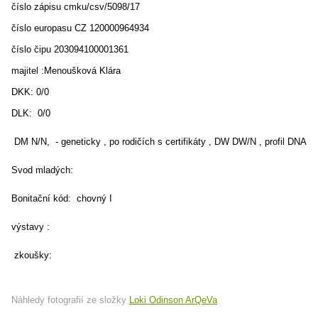
číslo zápisu cmku/csv/5098/17
číslo europasu CZ 120000964934
číslo čipu 203094100001361
majitel :Menoušková Klára
DKK: 0/0
DLK: 0/0
DM N/N, - geneticky , po rodičích s certifikáty , DW DW/N , profil DNA
Svod mladých:
Bonitační kód: chovný I
výstavy :
zkoušky:
Náhledy fotografií ze složky
Loki Odinson ArQeVa