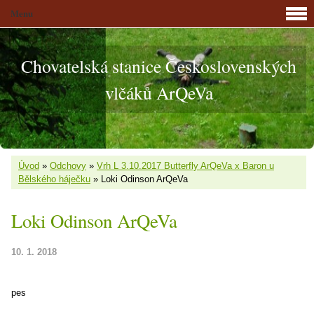
Menu
Chovatelská stanice Československých
vlčáků ArQeVa
Úvod
»
Odchovy
»
Vrh L 3.10.2017 Butterfly ArQeVa x Baron u
Bělského háječku
»
Loki Odinson ArQeVa
Loki Odinson ArQeVa
10. 1. 2018
pes