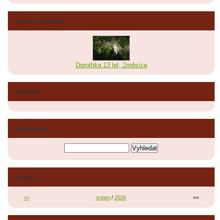
Poslední fotografie
Dorothka 13 let, 2měsíce
Facebook
Vyhledávání
Archiv
<<
srpen
/
2026
>>