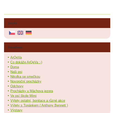
Jazyky
Fotoalbum
ArQeVa
Co dokáže ArQeVa :-)
Doma
Naši psi
Nikolka se smečkou
Novoroční procházky
Odchovy
Procházky u Máchova jezera
Ve psí škole Mimi
Výlety ostatní, bonitace a různé akce
Výlety s Tonánkem ( Anthony Bennett )
Výstavy