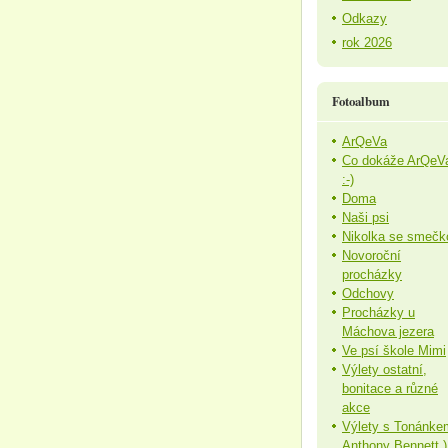
Odkazy
rok 2026
Fotoalbum
ArQeVa
Co dokáže ArQeV
:-)
Doma
Naši psi
Nikolka se smečk
Novoroční
procházky
Odchovy
Procházky u
Máchova jezera
Ve psí škole Mimi
Výlety ostatní,
bonitace a různé
akce
Výlety s Tonánke
Anthony Bennett )