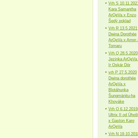
Vrh S 10.11.202
Kara Samantha
ArQeVa x Enzo
Šedý poklad
Vrh R 13.5.2021
Dwina Dorothée
ArQeVa x Arron 
Tomaru
Vrh Q 28.5.2020
Jezinka ArQeVa
Ir Oskár Dór
vrh P 27.5.2020
Dwina dorothée
ArQeVa x
Blotáhunka
Šungmánitu-ha
Khoyáke
Vrh O 6.12.2019
Ultrix II od Úhoš
x Gaston Karo
ArQeVa
Vrh N 19.10.201