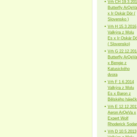
Vrh CH 19.3.20
Butterfly ArQeV
x Ir Oskár Dór (
Slovensko )
Vrh H 15.3.2016
Valkýra z Molu
Es x Ir Oskár Dó
( Slovensko)
Vrh G 22.12.201
Butterfly ArQeV
x Bengie z
Katusického
dvora
Vrh F 1.6.2014
Valkýra z Molu
Es x Baron z
Bělského háječ
Vrh E 12.12.201
Aeron ArQeVa x
Expert Wolf
Rhoderick Sodar
Vrh D 10.5.2013