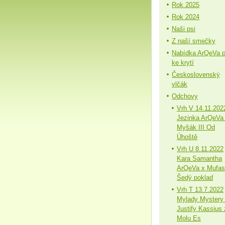
Rok 2025
Rok 2024
Naši psi
Z naší smečky
Nabídka ArQeVa 
ke krytí
Československý
vlčák
Odchovy
Vrh V 14.11.202
Jezinka ArQeVa
Myšák III Od
Úhoště
Vrh U 8.11.2022
Kara Samantha
ArQeVa x Mufa
Šedý poklad
Vrh T 13.7.2022
Mylady Mystery
Justify Kassius 
Molu Es