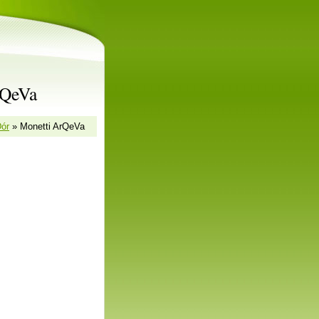
rQeVa
Dór
»
Monetti ArQeVa