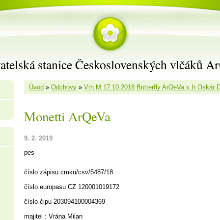
atelská stanice Československých vlčáků A
Úvod
»
Odchovy
»
Vrh M 17.10.2018 Butterfly ArQeVa x Ir Oskár 
Monetti ArQeVa
9. 2. 2019
pes
číslo zápisu cmku/csv/5487/18
číslo europasu CZ 120001019172
číslo čipu 203094100004369
majitel : Vrána Milan