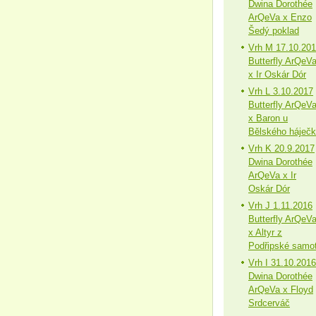
Dwina Dorothée
ArQeVa x Enzo
Šedý poklad
Vrh M 17.10.20
Butterfly ArQeV
x Ir Oskár Dór
Vrh L 3.10.2017
Butterfly ArQeV
x Baron u
Bělského háječ
Vrh K 20.9.2017
Dwina Dorothée
ArQeVa x Ir
Oskár Dór
Vrh J 1.11.2016
Butterfly ArQeV
x Altyr z
Podřipské samo
Vrh I 31.10.2016
Dwina Dorothée
ArQeVa x Floyd
Srdcerváč