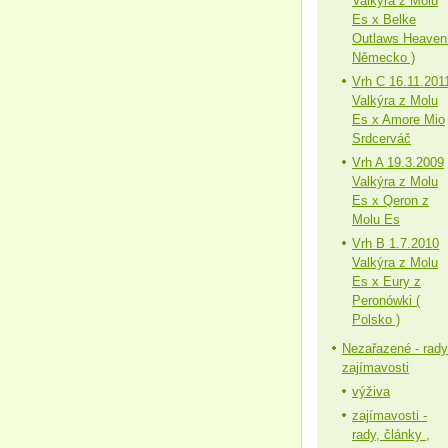
Valkýra z Molu
Es x Belke
Outlaws Heaven
Německo )
Vrh C 16.11.201
Valkýra z Molu
Es x Amore Mio
Srdcerváč
Vrh A 19.3.2009
Valkýra z Molu
Es x Qeron z
Molu Es
Vrh B 1.7.2010
Valkýra z Molu
Es x Eury z
Peronówki (
Polsko )
Nezařazené - rady
zajímavosti
výživa
zajímavosti -
rady, články ,