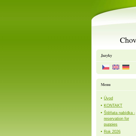
Chov
Jazyky
Menu
Úvod
KONTAKT
Štěňata nabídka -
reservation for
puppies
Rok 2026