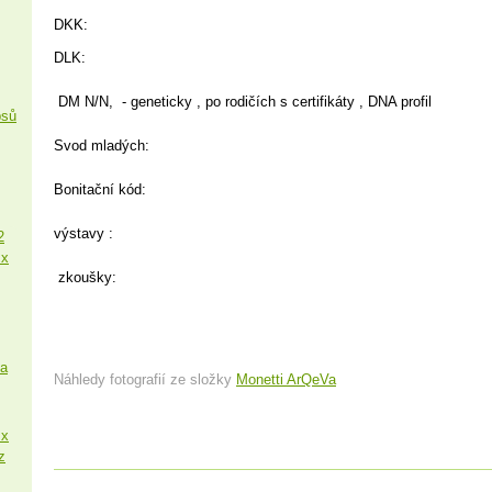
DKK:
DLK:
DM N/N, - geneticky , po rodičích s certifikáty , DNA profil
psů
Svod mladých:
Bonitační kód:
výstavy :
2
 x
zkoušky:
sa
Náhledy fotografií ze složky
Monetti ArQeVa
 x
z