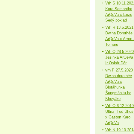
Vrh S 10.11.202
Kara Samantha
ArQeVa x Enzo
Šedý poklad
Vrh R 13.5.2021
Dwina Dorothée
ArQeVa x Arron 
Tomaru
Vrh Q 28.5.2020
Jezinka ArQeVa
Ir Oskár Dór
vrh P 27.5.2020
Dwina dorothée
ArQeVa x
Blotáhunka
Šungmánitu-ha
Khoyáke
Vrh O 6.12.2019
Ultrix II od Úhoš
x Gaston Karo
ArQeVa
Vrh N 19.10.201