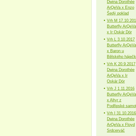
Dwina Dorothée
ArQeVa x Enzo
Šedý poklad
Vrh M 17.10.20
Butterfly ArQeV
x Ir Oskár Dór
Vrh L 3.10.2017
Butterfly ArQeV
x Baron u
Bělského háječ
Vrh K 20.9.2017
Dwina Dorothée
ArQeVa x Ir
Oskár Dór
Vrh J 1.11.2016
Butterfly ArQeV
x Altyr z
Podřipské samo
Vrh I 31.10.2016
Dwina Dorothée
ArQeVa x Floyd
Srdcerváč