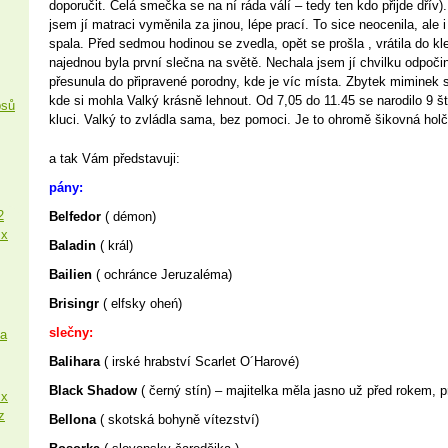
doporučit. Celá smečka se na ní ráda válí – tedy ten kdo přijde dřív)
jsem jí matraci vyměnila za jinou, lépe prací. To sice neocenila, ale i
spala. Před sedmou hodinou se zvedla, opět se prošla , vrátila do kle
najednou byla první slečna na světě. Nechala jsem jí chvilku odpoči
přesunula do připravené porodny, kde je víc místa. Zbytek miminek s
kde si mohla Valký krásně lehnout. Od 7,05 do 11.45 se narodilo 9 š
psů
kluci. Valký to zvládla sama, bez pomoci. Je to ohromě šikovná holči
a tak Vám představuji:
pány:
2
Belfedor
( démon)
 x
Baladin
( král)
Bailien
( ochránce Jeruzaléma)
Brisingr
( elfsky oheń)
slečny:
sa
Balihara
( irské hrabství Scarlet O´Harové)
Black Shadow
( černý stín) – majitelka měla jasno už před rokem, 
 x
z
Bellona
( skotská bohyně vítezství)