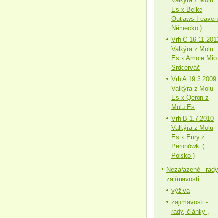
Valkýra z Molu
Es x Belke
Outlaws Heaven
Německo )
Vrh C 16.11.201
Valkýra z Molu
Es x Amore Mio
Srdcerváč
Vrh A 19.3.2009
Valkýra z Molu
Es x Qeron z
Molu Es
Vrh B 1.7.2010
Valkýra z Molu
Es x Eury z
Peronówki (
Polsko )
Nezařazené - rady
zajímavosti
výživa
zajímavosti -
rady, články ,