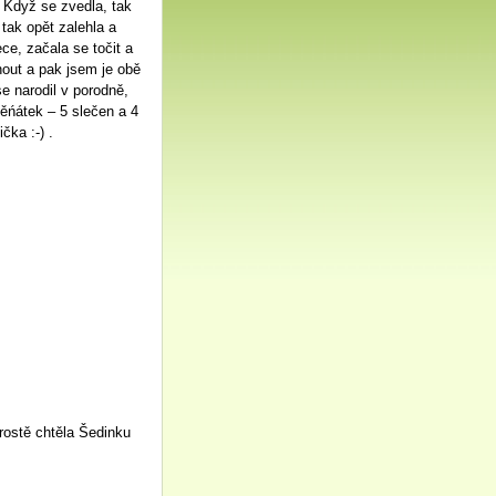
. Když se zvedla, tak
 tak opět zalehla a
ce, začala se točit a
nout a pak jsem je obě
e narodil v porodně,
těńátek – 5 slečen a 4
čka :-) .
prostě chtěla Šedinku