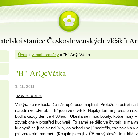
atelská stanice Československých vlčáků A
Úvod
»
Z naší smečky
»
"B" ArQeVátka
"B" ArQeVátka
1. 11. 2011
12.07.2010 01:29
Valkýra se rozhodla, že nás opět bude napínat. Protože si potrpí na 
narodila ve čtvrtek, i „B“ jsou ve čtvrtek. Nějaký termín jí prostě n
budila každý den ve 4,30hod ! Obešla se mnou boudy, kotce, nory – k
zbytek dne v prostřed kuchyně. To samé se dělo ve čtvrtek, s malý
kuchyně se jí nějak nelíbilo, do schodů se jí nechtělo, tak zalehla v
psí zdravotní matraci . (Koupila jsem jí v ČB na výstavě. Je z bílá, 