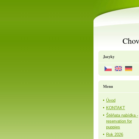
Chov
Jazyky
Menu
Úvod
KONTAKT
Štěňata nabídka -
reservation for
puppies
Rok 2026