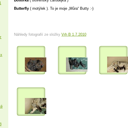
Bosorka
( slovensky čarodějka )
1
Butterfly
( motýlek ). To je moje „Můra“ Butty :-)
Náhledy fotografií ze složky
Vrh B 1.7.2010
z
 x
tě
8