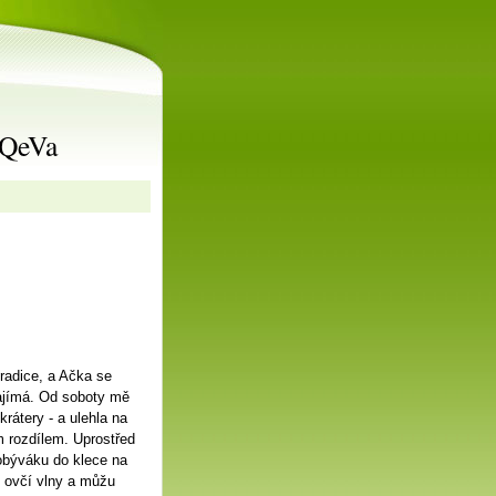
rQeVa
tradice, a Ačka se
ezajímá. Od soboty mě
rátery - a ulehla na
m rozdílem. Uprostřed
 obýváku do klece na
z ovčí vlny a můžu