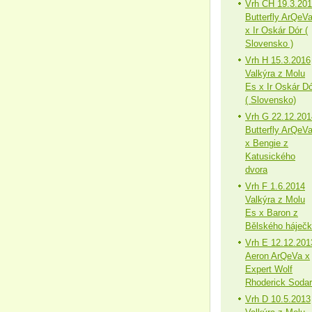
Vrh CH 19.3.20
Butterfly ArQeV
x Ir Oskár Dór (
Slovensko )
Vrh H 15.3.2016
Valkýra z Molu
Es x Ir Oskár Dó
( Slovensko)
Vrh G 22.12.201
Butterfly ArQeV
x Bengie z
Katusického
dvora
Vrh F 1.6.2014
Valkýra z Molu
Es x Baron z
Bělského háječ
Vrh E 12.12.201
Aeron ArQeVa x
Expert Wolf
Rhoderick Sodar
Vrh D 10.5.2013