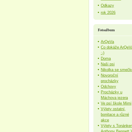
Odkazy
rok 2026
Fotoalbum
ArQeVa
Co dokáže ArQeV
:-)
Doma
Naši psi
Nikolka se smečk
Novoroční
procházky
Odchovy
Procházky u
Máchova jezera
Ve psí škole Mimi
Výlety ostatní,
bonitace a různé
akce
Výlety s Tonánke
Anthony Bennett )