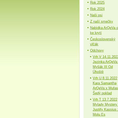
Rok 2025
Rok 2024
Naši psi
Z naší smečky
Nabídka ArQeVa 
ke krytí
Československý
vlčák
Odchovy
Vrh V 14.11.202
Jezinka ArQeVa
Myšák III Od
Úhoště
Vrh U 8.11.2022
Kara Samantha
ArQeVa x Mufa
Šedý poklad
Vrh T 13.7.2022
Mylady Mystery
Justify Kassius 
Molu Es