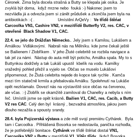
Céronek. Zima byla docela strašná a Butty se klepala jak osika. Je
zvyklá být doma, když mrzne nebo fouká :-) Nakonec jsem to
nezvládla já a odvezla jsem si zánět průdušek a zkončila jsem byla na
antibiotikách :-( . Umístění ArQeVy :
Ve třídě štěńat
Carcoolka VN1, Cashire VN2, v mezitřídě Butterfly V2, res. CAC, v
otevřené Black Shadow V1, CAC.
22.4. se jelo do Drážďan
Německo.
. Jely jsem s Kamilou, Lukášem a
Amálkou Vidlákovými. Nabrali nás na Mělníku. kde jsme čekali ještě
se Bailienem / Zlobříkem . V jeho Žluté celebritě se rozbila navigace a
tak jel za námi. Nástup do auta měl být potichu, Amálka spala. My to s
Buttynkou dodržely a tak Lukáš upustil kbelík na vodu. Kamilky
vražedný pohled přežil a vyjelo se. Občas se muselo Lukášovi
připomenout, že Žlutá celebrita nejede do kopce tak rychle . Kamča
mezi tím statečně krmila a přebalovala Amálku. Spolehnutí na Lukáše
opět nezklamalo. Dovezl nás na výstaviště sice občas na červenou,
ale včas. :-) Zlobřík se okamžitě zamiloval do Chanelky a nebyla s ním
řeč. Umístili jsme se opět krásně
. Bailien V1, CAC, res. Cacib, a Butty
V2 res CAC
. Celý den byl krásný , bezvadná atmosféra, jakou jsem
dlouho nezažila a spousty srandy.
28.4. byla Pojizerská výstava
a zde měl svojí premiéru Cythárek. Byla
tam i Carcoolka . Přihlášená Bosorka se nedostavila, panička rozhodla,
že je potřebnější bonitace.
Cythárek
ve třídě štěńat dostal
VN1,
Carcoolka VN2
a
Butty
v mezitřídě
V1, Vítěz třídy.
Ikdyž Bosorka