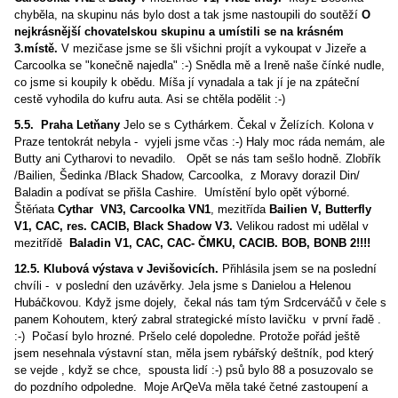
chyběla, na skupinu nás bylo dost a tak jsme nastoupili do soutěží
O
nejkrásnější chovatelskou skupinu a umístili se na krásném
3.místě.
V mezičase jsme se šli všichni projít a vykoupat v Jizeře a
Carcoolka se "konečně najedla" :-) Snědla mě a Ireně naše čínké nudle,
co jsme si koupily k obědu. Míša jí vynadala a tak jí je na zpáteční
cestě vyhodila do kufru auta. Asi se chtěla podělit :-)
5.5. Praha Letňany
Jelo se s Cythárkem. Čekal v Želízích. Kolona v
Praze tentokrát nebyla - vyjeli jsme včas :-) Haly moc ráda nemám, ale
Butty ani Cytharovi to nevadilo. Opět se nás tam sešlo hodně. Zlobřík
/Bailien, Šedinka /Black Shadow, Carcoolka, z Moravy dorazil Din/
Baladin a podívat se přišla Cashire. Umístění bylo opět výborné.
Štěńata
Cythar VN3, Carcoolka VN1
, mezitřída
Bailien V, Butterfly
V1, CAC, res. CACIB, Black Shadow V3.
Velikou radost mi udělal v
mezitřídě
Baladin V1, CAC, CAC- ČMKU, CACIB. BOB, BONB 2!!!!
12.5. Klubová výstava v Jevišovicích.
Přihlásila jsem se na poslední
chvíli - v poslední den uzávěrky. Jela jsme s Danielou a Helenou
Hubáčkovou. Když jsme dojely, čekal nás tam tým Srdcerváčů v čele s
panem Kohoutem, který zabral strategické místo lavičku v první řadě .
:-) Počasí bylo hrozné. Pršelo celé dopoledne. Protože pořád ještě
jsem nesehnala výstavní stan, měla jsem rybářský deštník, pod který
se vejde , když se chce, spousta lidí :-) psů bylo 88 a posuzovalo se
do pozdního odpoledne. Moje ArQeVa měla také četné zastoupení a