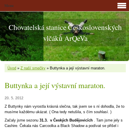
Menu
Chovatelská stanice Československých
vlčáků ArQeVa
Úvod
»
Z naší smečky
»
Buttynka a její výstavní maraton.
Buttynka a její výstavní maraton.
20. 5. 2012
Z Buttynky nám vyrostla krásná slečna, tak jsem se s ní dohodla, že to
musíme každému ukázat. ( Ona tedy netušila, s čím souhlasí. )
Začaly jsme sezonu
31.3. v Českých Budějovicích
. Tam jsme jely s
Cashire. Čekala nás Carcoolka a Black Shadow a podívat se přišel i