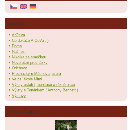
Fotoalbum
ArQeVa
Co dokáže ArQeVa :-)
Doma
Naši psi
Nikolka se smečkou
Novoroční procházky
Odchovy
Procházky u Máchova jezera
Ve psí škole Mimi
Výlety ostatní, bonitace a různé akce
Výlety s Tonánkem ( Anthony Bennett )
Výstavy
Poslední fotografie