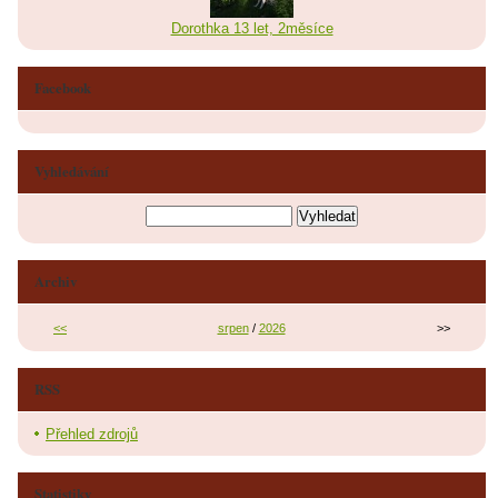
Dorothka 13 let, 2měsíce
Facebook
Vyhledávání
Archiv
<<
srpen
/
2026
>>
RSS
Přehled zdrojů
Statistiky