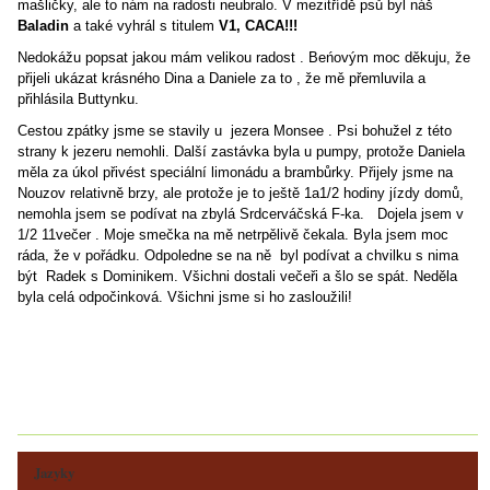
mašličky, ale to nám na radosti neubralo. V mezitřídě psů byl náš
Baladin
a také vyhrál s titulem
V1, CACA!!!
Nedokážu popsat jakou mám velikou radost . Beńovým moc děkuju, že
přijeli ukázat krásného Dina a Daniele za to , že mě přemluvila a
přihlásila Buttynku.
Cestou zpátky jsme se stavily u jezera Monsee . Psi bohužel z této
strany k jezeru nemohli. Další zastávka byla u pumpy, protože Daniela
měla za úkol přivést speciální limonádu a brambůrky. Přijely jsme na
Nouzov relativně brzy, ale protože je to ještě 1a1/2 hodiny jízdy domů,
nemohla jsem se podívat na zbylá Srdcerváčská F-ka. Dojela jsem v
1/2 11večer . Moje smečka na mě netrpělivě čekala. Byla jsem moc
ráda, že v pořádku. Odpoledne se na ně byl podívat a chvilku s nima
být Radek s Dominikem. Všichni dostali večeři a šlo se spát. Neděla
byla celá odpočinková. Všichni jsme si ho zasloužili!
Jazyky