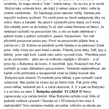
oznámila, že mapu nemá a "mile " mávla rukou , že na Linz je to rovně.
Možná taky vstávala brzo, ale když jí nebaví práce s lidmi, měla by
změnit zaměstnání. Do Salzburgu jsme nakonec trefily. Daniela jela
nejvyšší možnou rychlostí. Po cestě jsme se různě nadopovaly léky na
srdce, hlavu a žaludek. Na sjezd k výstavišti jsme dojely za 5 minut
10a zařadily jsme se do kolony.To už nám volala Romana od Nessí, že
nedorazil rozhodčí na posuzování fen, a vše se bude odehrávat v
jednom kruhu s jedním rozhodčím, panem Václavíkem. Ten měl
původně posuzovat pouze psy. První na posuzování půjdou feny a
začíná se v 10. Kolona se poměrně rychle hýbala a na parkovací lístek
jsme měly místo pro auto hned u areálu. Pobraly jsme deky, židli, psy a
běžely jsme najít kruh. Lukáš nám zatím vyzvedl čísla. Převlékla jsem
se do výstavního - přeci jen na světovku nepůjdu v džínách - a už
jsme šly s Buttynkou do kruhu. V mezitřídě bylo 7krásných fen.Pan
rozhodčí je znám důkladným posuzováním. Tentokrát nepřeměřoval, ale
každé zvíře prohmatal a nezapomněl snad na žádný kousek těla.
Buttynka byla úžasná. Po kontrole jsme běhaly a pan rozhodčí začal
vyřazovat. Nás poslal na stranu asi po třetím kole. Pak jsme měly
znovu běhat, tentokrát jen 4. a začal ukazovat, 4, 3, a pak na Buttynku
1 a na fenu za námi 2.
Buttynka vyhrála! V1 CACA !!!
Nervy
zapracovaly a já začala brečet. Moje Buttynka vyhrála svojí třídu už
podruhé světové výstavě ! Dostala se z 53 krásných fen mezi 4
nejkrásnější! Sice nemáme medaily ani pohár, vítězům se dávaly jen