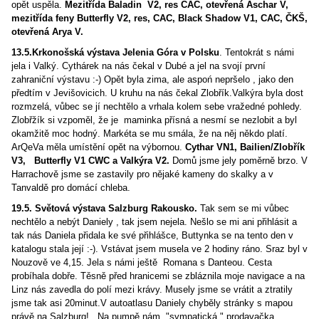
opět uspěla.
Mezitřída Baladin V2, res CAC, otevřená Aschar V,
mezitřída feny Butterfly V2, res, CAC, Black Shadow V1, CAC, ČKŠ,
otevřená Arya V.
13.5.Krkonošská výstava Jelenia Góra v Polsku
. Tentokrát s námi
jela i Valký. Cythárek na nás čekal v Dubé a jel na svojí první
zahraniční výstavu :-) Opět byla zima, ale aspoń nepršelo , jako den
předtím v Jevišovicich. U kruhu na nás čekal Zlobřík.Valkýra byla dost
rozmzelá, vůbec se jí nechtělo a vrhala kolem sebe vražedné pohledy.
Zlobřžík si vzpoměl, že je maminka přísná a nesmí se nezlobit a byl
okamžitě moc hodný. Markéta se mu smála, že na něj někdo platí.
ArQeVa měla umístění opět na výbornou.
Cythar VN1, Bailien/Zlobřík
V3, Butterfly V1 CWC a Valkýra V2.
Domů jsme jely poměrně brzo. V
Harrachově jsme se zastavily pro nějaké kameny do skalky a v
Tanvaldě pro domácí chleba.
19.5. Světová výstava Salzburg Rakousko.
Tak sem se mi vůbec
nechtělo a nebýt Daniely , tak jsem nejela. Nešlo se mi ani přihlásit a
tak nás Daniela přidala ke své přihlášce, Buttynka se na tento den v
katalogu stala její :-). Vstávat jsem musela ve 2 hodiny ráno. Sraz byl v
Nouzově ve 4,15. Jela s námi ještě Romana s Danteou. Cesta
probíhala dobře. Těsně před hranicemi se zbláznila moje navigace a na
Linz nás zavedla do polí mezi krávy. Musely jsme se vrátit a ztratily
jsme tak asi 20minut.V autoatlasu Daniely chyběly stránky s mapou
právě na Salzburg! Na pumpě nám "sympatická " prodavačka