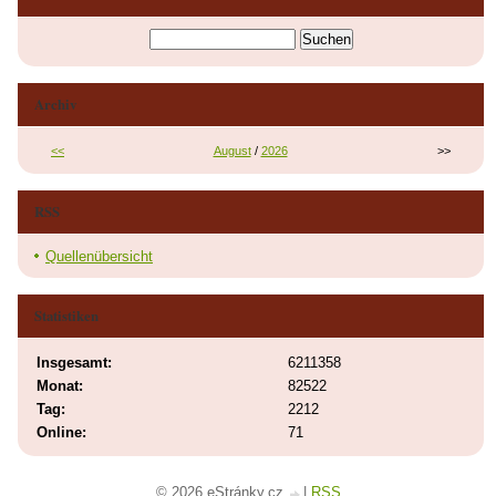
Archiv
<<
August
/
2026
>>
RSS
Quellenübersicht
Statistiken
Insgesamt:
6211358
Monat:
82522
Tag:
2212
Online:
71
© 2026 eStránky.cz
|
RSS