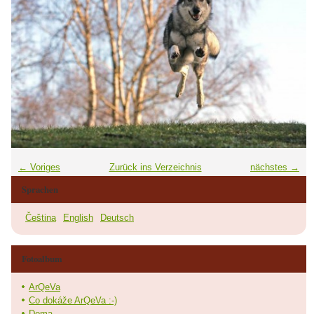
← Voriges
Zurück ins Verzeichnis
nächstes →
Sprachen
Čeština
English
Deutsch
Fotoalbum
ArQeVa
Co dokáže ArQeVa :-)
Doma