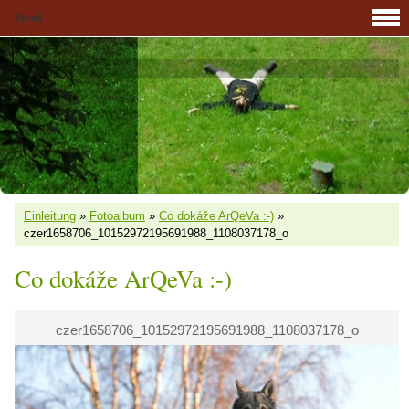
Menü
Einleitung
»
Fotoalbum
»
Co dokáže ArQeVa :-)
»
czer1658706_10152972195691988_1108037178_o
Co dokáže ArQeVa :-)
czer1658706_10152972195691988_1108037178_o