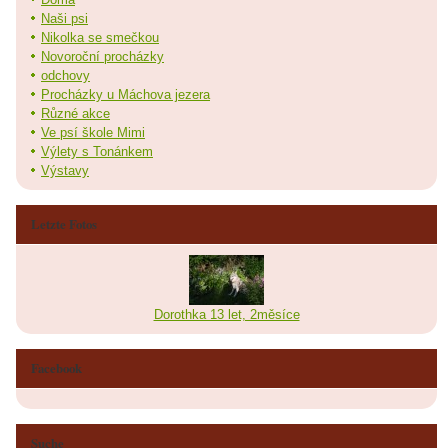
Naši psi
Nikolka se smečkou
Novoroční procházky
odchovy
Procházky u Máchova jezera
Různé akce
Ve psí škole Mimi
Výlety s Tonánkem
Výstavy
Letzte Fotos
Dorothka 13 let, 2měsíce
Facebook
Suche