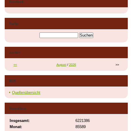
Facebook
Suche
Archiv
<<
August
/
2026
>>
RSS
Quellenübersicht
Statistiken
Insgesamt:
6221386
Monat:
85589