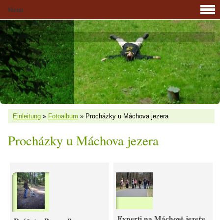
Menü
Einleitung
»
Fotoalbum
»
Procházky u Máchova jezera
Procházky u Máchova jezera
Experti na Máchově jezeře