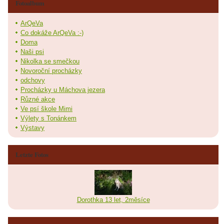
Fotoalbum
ArQeVa
Co dokáže ArQeVa :-)
Doma
Naši psi
Nikolka se smečkou
Novoroční procházky
odchovy
Procházky u Máchova jezera
Různé akce
Ve psí škole Mimi
Výlety s Tonánkem
Výstavy
Letzte Fotos
Dorothka 13 let, 2měsíce