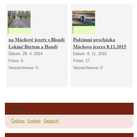
na Máchově jezeře s Blondi
Podzimní procházka
Lokim/ Bártem a Houdi
Máchovo jezero 8.11.2015
Datum:
28. 4. 2014
Datum:
8. 11. 2015
Fotos:
6
Fotos:
17
Verzeichnisse:
0
Verzeichnisse:
0
Sprachen
Čeština
English
Deutsch