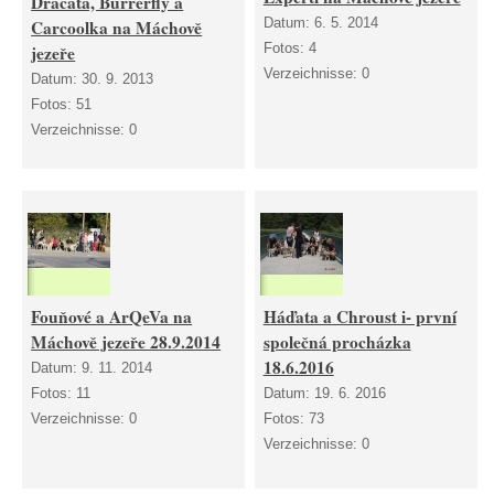
Dráčata, Burrerfly a
Datum:
6. 5. 2014
Carcoolka na Máchově
Fotos:
4
jezeře
Verzeichnisse:
0
Datum:
30. 9. 2013
Fotos:
51
Verzeichnisse:
0
Fouňové a ArQeVa na
Háďata a Chroust i- první
Máchově jezeře 28.9.2014
společná procházka
18.6.2016
Datum:
9. 11. 2014
Fotos:
11
Datum:
19. 6. 2016
Verzeichnisse:
0
Fotos:
73
Verzeichnisse:
0