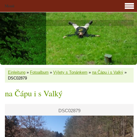
Menü
Einleitung
»
Fotoalbum
»
Výlety s Tonánkem
»
na Čápu i s Valký
»
DSC02879
na Čápu i s Valký
DSC02879