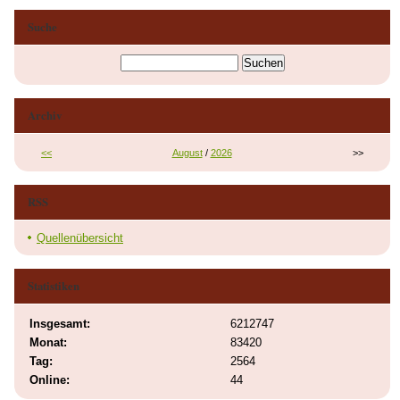
Suche
Archiv
<<
August
/
2026
>>
RSS
Quellenübersicht
Statistiken
Insgesamt:
6212747
Monat:
83420
Tag:
2564
Online:
44