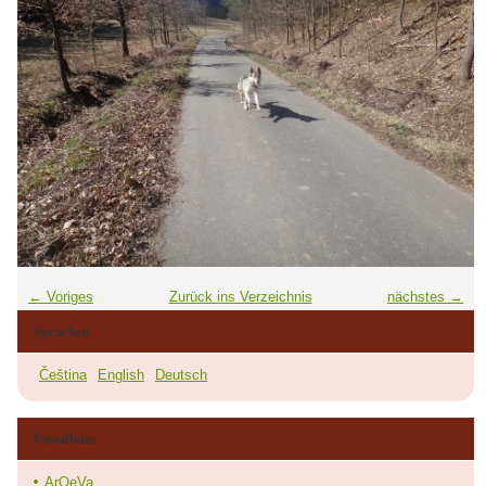
← Voriges
Zurück ins Verzeichnis
nächstes →
Sprachen
Čeština
English
Deutsch
Fotoalbum
ArQeVa