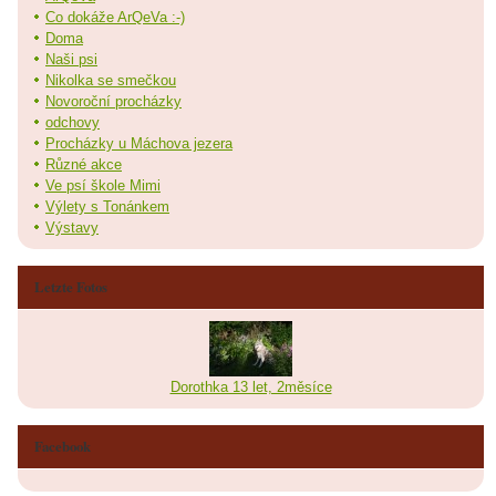
Co dokáže ArQeVa :-)
Doma
Naši psi
Nikolka se smečkou
Novoroční procházky
odchovy
Procházky u Máchova jezera
Různé akce
Ve psí škole Mimi
Výlety s Tonánkem
Výstavy
Letzte Fotos
Dorothka 13 let, 2měsíce
Facebook