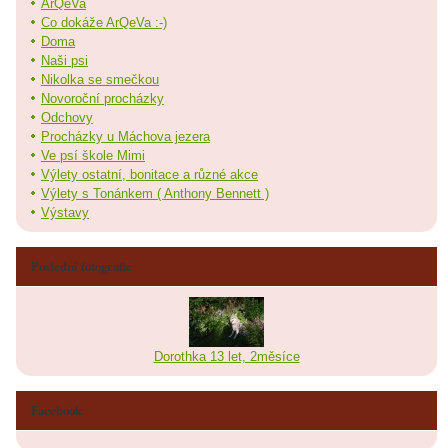
ArQeVa
Co dokáže ArQeVa :-)
Doma
Naši psi
Nikolka se smečkou
Novoroční procházky
Odchovy
Procházky u Máchova jezera
Ve psí škole Mimi
Výlety ostatní, bonitace a různé akce
Výlety s Tonánkem ( Anthony Bennett )
Výstavy
Poslední fotografie
Dorothka 13 let, 2měsíce
Facebook