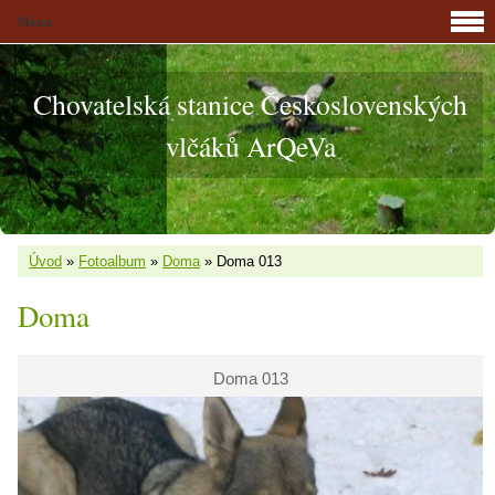
Menu
Chovatelská stanice Československých
vlčáků ArQeVa
Úvod
»
Fotoalbum
»
Doma
»
Doma 013
Doma
Doma 013