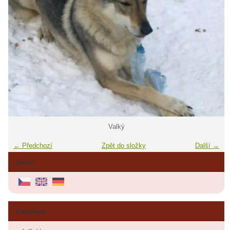
Valký
← Předchozí
Zpět do složky
Další →
Jazyky
Fotoalbum