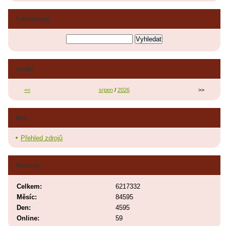
Vyhledávání
Archiv
<<
srpen
/
2026
>>
RSS
Přehled zdrojů
Statistiky
Celkem:
6217332
Měsíc:
84595
Den:
4595
Online:
59