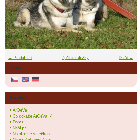
← Předchozí
Zpět do složky
Další →
Jazyky
Fotoalbum
ArQeVa
Co dokáže ArQeVa :-)
Doma
Naši psi
Nikolka se smečkou
Novoroční procházky