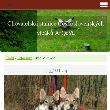
Menu
Chovatelská stanice Československých
vlčáků ArQeVa
Úvod
»
Fotoalbum
»
img_2331-v-q
img_2331-v-q