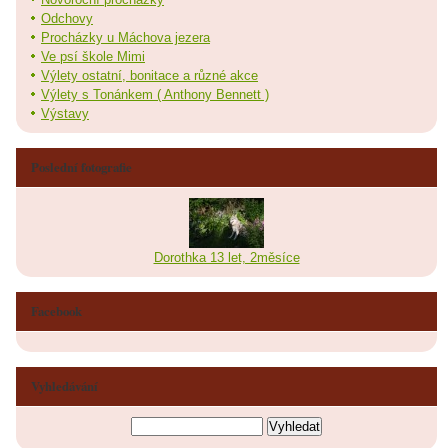
Odchovy
Procházky u Máchova jezera
Ve psí škole Mimi
Výlety ostatní, bonitace a různé akce
Výlety s Tonánkem ( Anthony Bennett )
Výstavy
Poslední fotografie
Dorothka 13 let, 2měsíce
Facebook
Vyhledávání