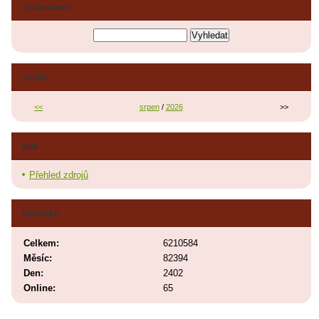
Vyhledávání
Archiv
<<
srpen
/
2026
>>
RSS
Přehled zdrojů
Statistiky
Celkem:
6210584
Měsíc:
82394
Den:
2402
Online:
65