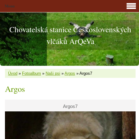
Menu
Chovatelská stanice Československých
vlčáků ArQeVa
Úvod
»
Fotoalbum
»
Naši psi
»
Argos
»
Argos7
Argos
Argos7