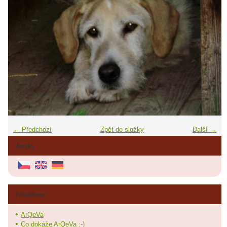
← Předchozí
Zpět do složky
Další →
Jazyky
Fotoalbum
ArQeVa
Co dokáže ArQeVa :-)