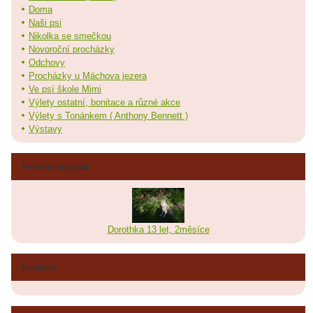
Doma
Naši psi
Nikolka se smečkou
Novoroční procházky
Odchovy
Procházky u Máchova jezera
Ve psí škole Mimi
Výlety ostatní, bonitace a různé akce
Výlety s Tonánkem ( Anthony Bennett )
Výstavy
Poslední fotografie
Dorothka 13 let, 2měsíce
Facebook