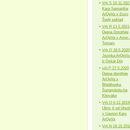
Vrh S 10.11.202
Kara Samantha
ArQeVa x Enzo
Šedý poklad
Vrh R 13.5.2021
Dwina Dorothée
ArQeVa x Arron 
Tomaru
Vrh Q 28.5.2020
Jezinka ArQeVa
Ir Oskár Dór
vrh P 27.5.2020
Dwina dorothée
ArQeVa x
Blotáhunka
Šungmánitu-ha
Khoyáke
Vrh O 6.12.2019
Ultrix II od Úhoš
x Gaston Karo
ArQeVa
Vrh N 19.10.201