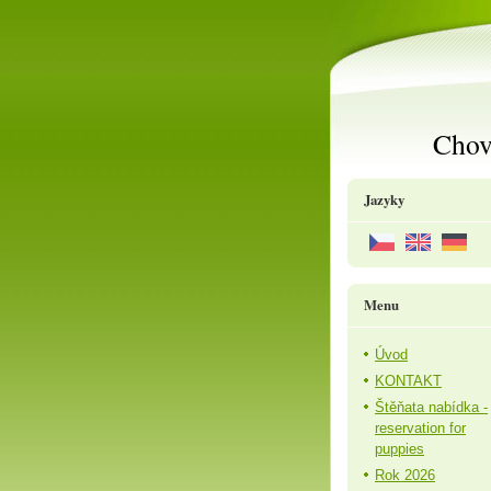
Chov
Jazyky
Menu
Úvod
KONTAKT
Štěňata nabídka -
reservation for
puppies
Rok 2026