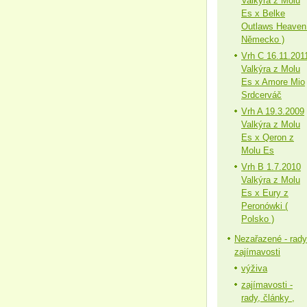
Valkýra z Molu
Es x Belke
Outlaws Heaven
Německo )
Vrh C 16.11.201
Valkýra z Molu
Es x Amore Mio
Srdcerváč
Vrh A 19.3.2009
Valkýra z Molu
Es x Qeron z
Molu Es
Vrh B 1.7.2010
Valkýra z Molu
Es x Eury z
Peronówki (
Polsko )
Nezařazené - rady
zajímavosti
výživa
zajímavosti -
rady, články ,