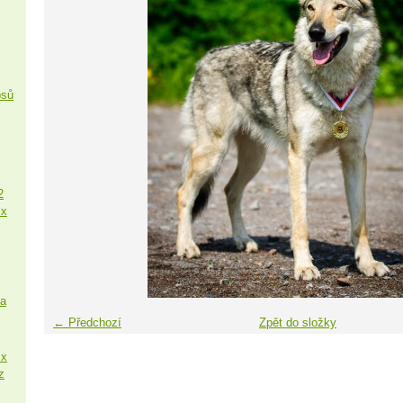
psů
2
 x
sa
← Předchozí
Zpět do složky
 x
z