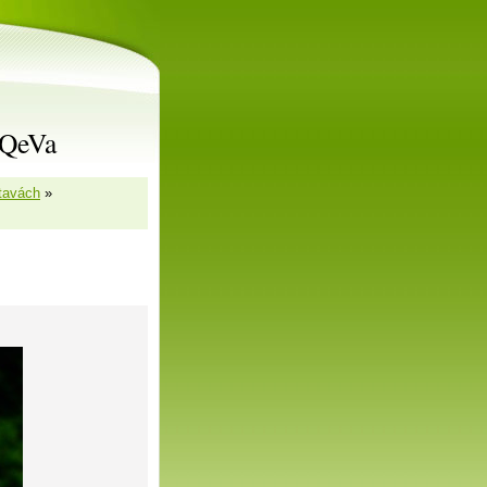
rQeVa
stavách
»