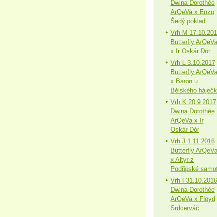
Dwina Dorothée
ArQeVa x Enzo
Šedý poklad
Vrh M 17.10.20
Butterfly ArQeV
x Ir Oskár Dór
Vrh L 3.10.2017
Butterfly ArQeV
x Baron u
Bělského háječ
Vrh K 20.9.2017
Dwina Dorothée
ArQeVa x Ir
Oskár Dór
Vrh J 1.11.2016
Butterfly ArQeV
x Altyr z
Podřipské samo
Vrh I 31.10.2016
Dwina Dorothée
ArQeVa x Floyd
Srdcerváč