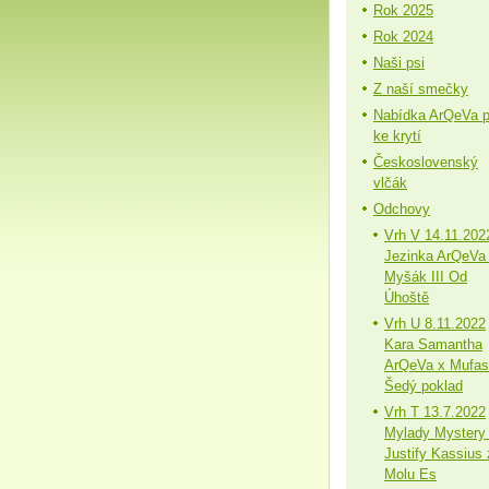
Rok 2025
Rok 2024
Naši psi
Z naší smečky
Nabídka ArQeVa 
ke krytí
Československý
vlčák
Odchovy
Vrh V 14.11.202
Jezinka ArQeVa
Myšák III Od
Úhoště
Vrh U 8.11.2022
Kara Samantha
ArQeVa x Mufa
Šedý poklad
Vrh T 13.7.2022
Mylady Mystery
Justify Kassius 
Molu Es