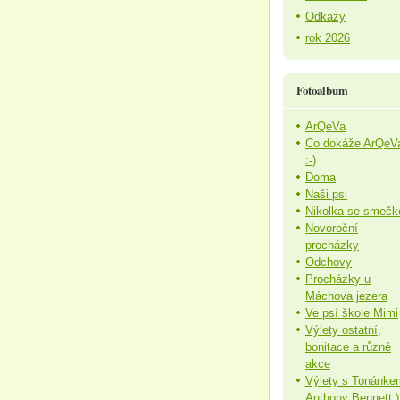
Odkazy
rok 2026
Fotoalbum
ArQeVa
Co dokáže ArQeV
:-)
Doma
Naši psi
Nikolka se smečk
Novoroční
procházky
Odchovy
Procházky u
Máchova jezera
Ve psí škole Mimi
Výlety ostatní,
bonitace a různé
akce
Výlety s Tonánke
Anthony Bennett )