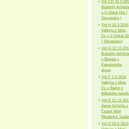
Vrh CH 19.3.20
Butterfly ArQeV
x Ir Oskár Dór (
Slovensko )
Vrh H 15.3.2016
Valkýra z Molu
Es x Ir Oskár Dó
( Slovensko)
Vrh G 22.12.201
Butterfly ArQeV
x Bengie z
Katusického
dvora
Vrh F 1.6.2014
Valkýra z Molu
Es x Baron z
Bělského háječ
Vrh E 12.12.201
Aeron ArQeVa x
Expert Wolf
Rhoderick Sodar
Vrh D 10.5.2013