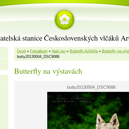
atelská stanice Československých vlčáků A
Úvod
»
Fotoalbum
»
Naši psi
»
Butterfly ArQeVa
»
Butterfly na vý
butty20130504_DSC9088
Butterfly na výstavách
butty20130504_DSC9088