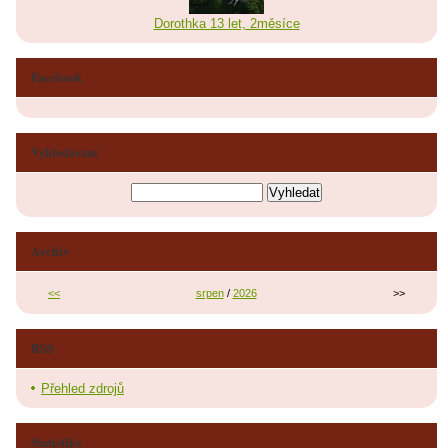
Dorothka 13 let, 2měsíce
Facebook
Vyhledávání
Archiv
<<
srpen
/
2026
>>
RSS
Přehled zdrojů
Statistiky