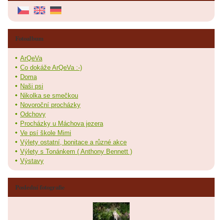
Fotoalbum
ArQeVa
Co dokáže ArQeVa :-)
Doma
Naši psi
Nikolka se smečkou
Novoroční procházky
Odchovy
Procházky u Máchova jezera
Ve psí škole Mimi
Výlety ostatní, bonitace a různé akce
Výlety s Tonánkem ( Anthony Bennett )
Výstavy
Poslední fotografie