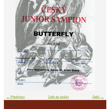
← Předchozí
Zpět do složky
Další →
Jazyky