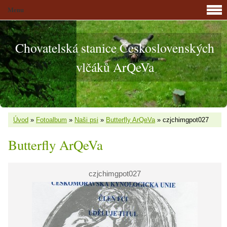
Menu
Chovatelská stanice Československých
vlčáků ArQeVa
Úvod
»
Fotoalbum
»
Naši psi
»
Butterfly ArQeVa
»
czjchimgpot027
Butterfly ArQeVa
czjchimgpot027