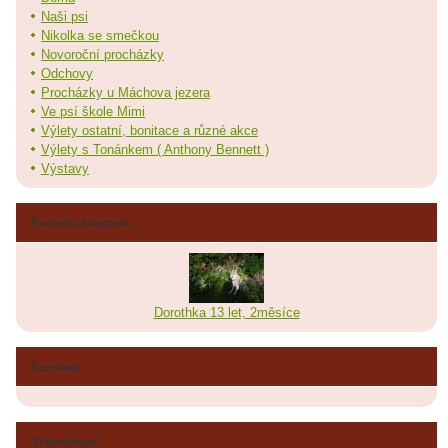
Naši psi
Nikolka se smečkou
Novoroční procházky
Odchovy
Procházky u Máchova jezera
Ve psí škole Mimi
Výlety ostatní, bonitace a různé akce
Výlety s Tonánkem ( Anthony Bennett )
Výstavy
Poslední fotografie
Dorothka 13 let, 2měsíce
Facebook
Vyhledávání