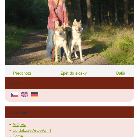
← Předchozí
Zpět do složky
Další →
Jazyky
Fotoalbum
ArQeVa
Co dokáže ArQeVa :-)
Doma