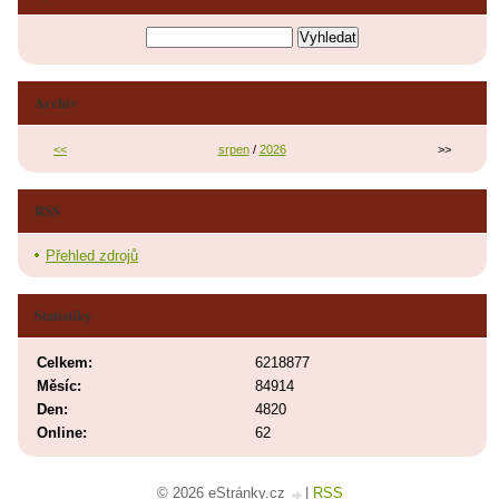
Archiv
<<
srpen
/
2026
>>
RSS
Přehled zdrojů
Statistiky
Celkem:
6218877
Měsíc:
84914
Den:
4820
Online:
62
© 2026 eStránky.cz
|
RSS