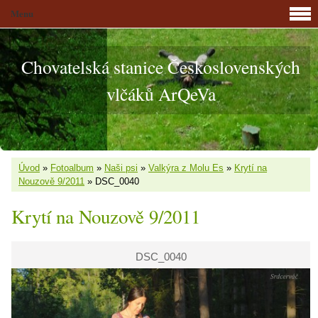
Menu
Chovatelská stanice Československých
vlčáků ArQeVa
Úvod
»
Fotoalbum
»
Naši psi
»
Valkýra z Molu Es
»
Krytí na
Nouzově 9/2011
»
DSC_0040
Krytí na Nouzově 9/2011
DSC_0040