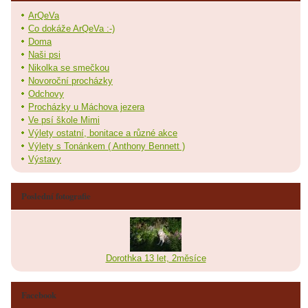
ArQeVa
Co dokáže ArQeVa :-)
Doma
Naši psi
Nikolka se smečkou
Novoroční procházky
Odchovy
Procházky u Máchova jezera
Ve psí škole Mimi
Výlety ostatní, bonitace a různé akce
Výlety s Tonánkem ( Anthony Bennett )
Výstavy
Poslední fotografie
Dorothka 13 let, 2měsíce
Facebook