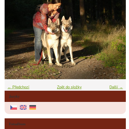
← Předchozí
Zpět do složky
Další →
Jazyky
Fotoalbum