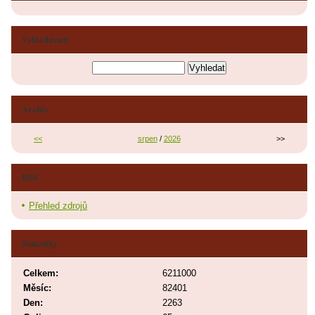
Vyhledávání
Archiv
<<
srpen
/
2026
>>
RSS
Přehled zdrojů
Statistiky
Celkem:
6211000
Měsíc:
82401
Den:
2263