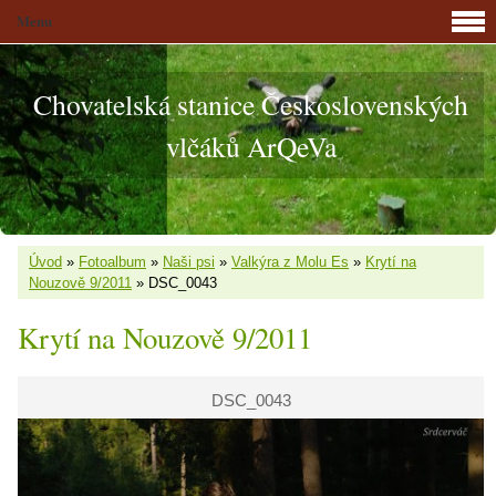
Menu
Chovatelská stanice Československých
vlčáků ArQeVa
Úvod
»
Fotoalbum
»
Naši psi
»
Valkýra z Molu Es
»
Krytí na
Nouzově 9/2011
»
DSC_0043
Krytí na Nouzově 9/2011
DSC_0043