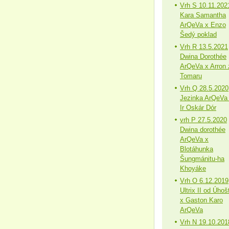
Vrh S 10.11.202
Kara Samantha
ArQeVa x Enzo
Šedý poklad
Vrh R 13.5.2021
Dwina Dorothée
ArQeVa x Arron 
Tomaru
Vrh Q 28.5.2020
Jezinka ArQeVa
Ir Oskár Dór
vrh P 27.5.2020
Dwina dorothée
ArQeVa x
Blotáhunka
Šungmánitu-ha
Khoyáke
Vrh O 6.12.2019
Ultrix II od Úhoš
x Gaston Karo
ArQeVa
Vrh N 19.10.201