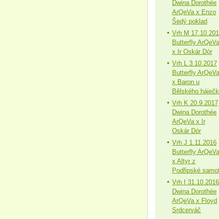
Dwina Dorothée
ArQeVa x Enzo
Šedý poklad
Vrh M 17.10.20
Butterfly ArQeV
x Ir Oskár Dór
Vrh L 3.10.2017
Butterfly ArQeV
x Baron u
Bělského háječ
Vrh K 20.9.2017
Dwina Dorothée
ArQeVa x Ir
Oskár Dór
Vrh J 1.11.2016
Butterfly ArQeV
x Altyr z
Podřipské samo
Vrh I 31.10.2016
Dwina Dorothée
ArQeVa x Floyd
Srdcerváč