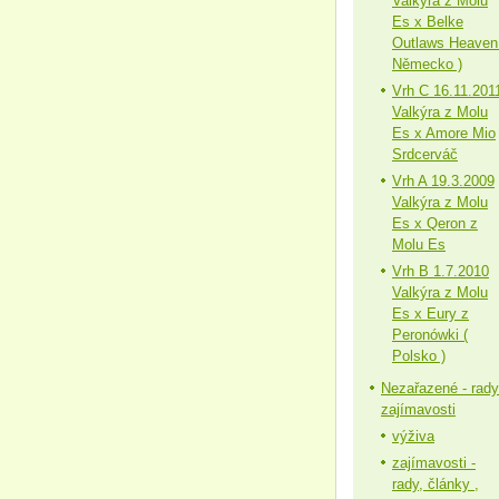
Valkýra z Molu
Es x Belke
Outlaws Heaven
Německo )
Vrh C 16.11.201
Valkýra z Molu
Es x Amore Mio
Srdcerváč
Vrh A 19.3.2009
Valkýra z Molu
Es x Qeron z
Molu Es
Vrh B 1.7.2010
Valkýra z Molu
Es x Eury z
Peronówki (
Polsko )
Nezařazené - rady
zajímavosti
výživa
zajímavosti -
rady, články ,