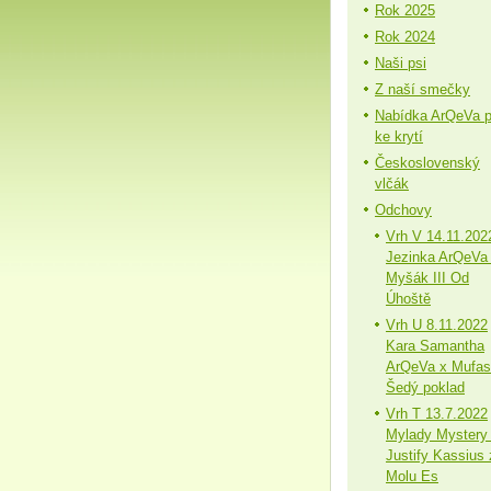
Rok 2025
Rok 2024
Naši psi
Z naší smečky
Nabídka ArQeVa 
ke krytí
Československý
vlčák
Odchovy
Vrh V 14.11.202
Jezinka ArQeVa
Myšák III Od
Úhoště
Vrh U 8.11.2022
Kara Samantha
ArQeVa x Mufa
Šedý poklad
Vrh T 13.7.2022
Mylady Mystery
Justify Kassius 
Molu Es