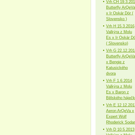
Vrh CH 19.3.20
Butterfly ArQeV
x Ir Oskár Dór (
Slovensko )
Vrh H 15.3.2016
Valkýra z Molu
Es x Ir Oskár Dó
( Slovensko)
Vrh G 22.12.201
Butterfly ArQeV
x Bengie z
Katusického
dvora
Vrh F 1.6.2014
Valkýra z Molu
Es x Baron z
Bělského háječ
Vrh E 12.12.201
Aeron ArQeVa x
Expert Wolf
Rhoderick Sodar
Vrh D 10.5.2013