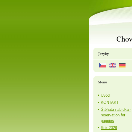
Chov
Jazyky
Menu
Úvod
KONTAKT
Štěňata nabídka -
reservation for
puppies
Rok 2026