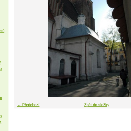
psů
2
 x
sa
← Předchozí
Zpět do složky
 x
z