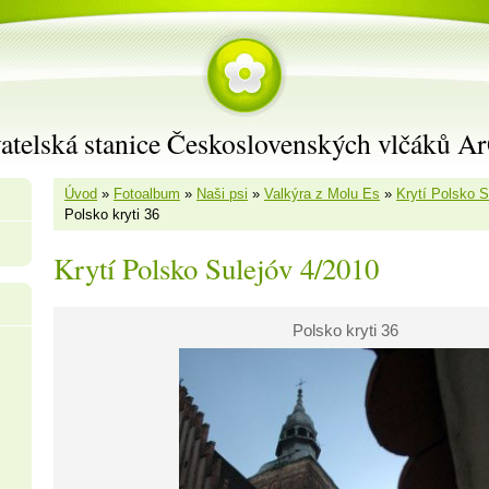
atelská stanice Československých vlčáků A
Úvod
»
Fotoalbum
»
Naši psi
»
Valkýra z Molu Es
»
Krytí Polsko S
Polsko kryti 36
Krytí Polsko Sulejóv 4/2010
Polsko kryti 36