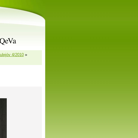
rQeVa
ulejóv 4/2010
»