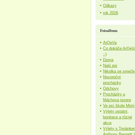
Odkazy
rok 2026
Fotoalbum
ArQeVa
Co dokáže ArQeV
:-)
Doma
Naši psi
Nikolka se smečk
Novoroční
procházky
Odchovy
Procházky u
Máchova jezera
Ve psí škole Mimi
Výlety ostatní,
bonitace a různé
akce
Výlety s Tonánke
Anthony Bennett )