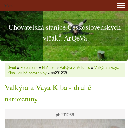
Menu
Chovatelská stanice Československých
vlčáků ArQeVa
Úvod
»
Fotoalbum
»
Naši psi
»
Valkýra z Molu Es
»
Valkýra a Vaya
Kiba - druhé narozeniny
»
pb231268
Valkýra a Vaya Kiba - druhé
narozeniny
pb231268