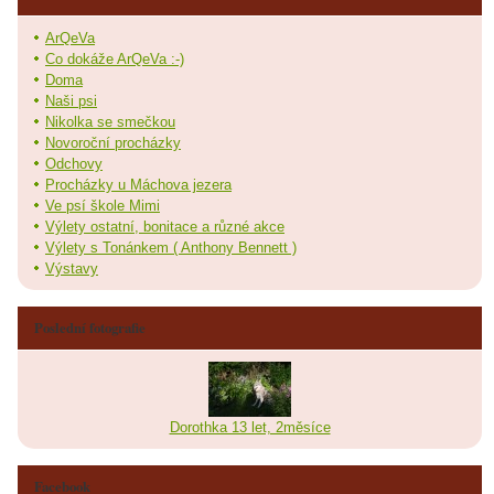
ArQeVa
Co dokáže ArQeVa :-)
Doma
Naši psi
Nikolka se smečkou
Novoroční procházky
Odchovy
Procházky u Máchova jezera
Ve psí škole Mimi
Výlety ostatní, bonitace a různé akce
Výlety s Tonánkem ( Anthony Bennett )
Výstavy
Poslední fotografie
Dorothka 13 let, 2měsíce
Facebook