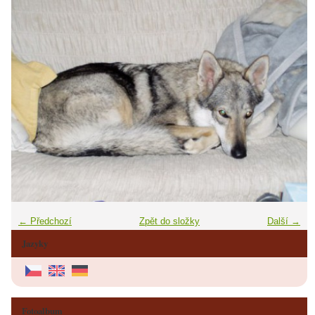
← Předchozí
Zpět do složky
Další →
Jazyky
Fotoalbum