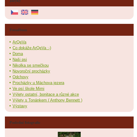
Jazyky
Fotoalbum
ArQeVa
Co dokáže ArQeVa :-)
Doma
Naši psi
Nikolka se smečkou
Novoroční procházky
Odchovy
Procházky u Máchova jezera
Ve psí škole Mimi
Výlety ostatní, bonitace a různé akce
Výlety s Tonánkem ( Anthony Bennett )
Výstavy
Poslední fotografie