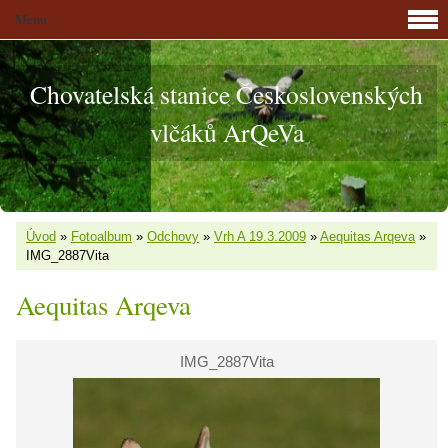
Menu
Chovatelská stanice Československých
vlčáků ArQeVa
Úvod
»
Fotoalbum
»
Odchovy
»
Vrh A 19.3.2009
»
Aequitas Arqeva
»
IMG_2887Vita
Aequitas Arqeva
IMG_2887Vita