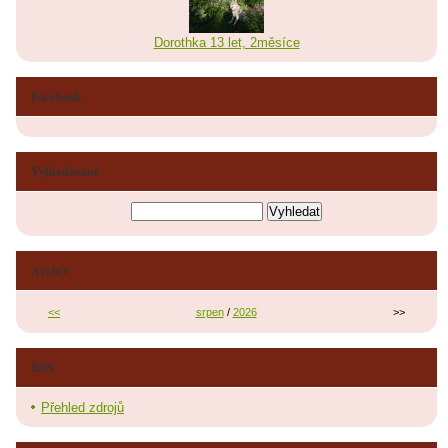
Dorothka 13 let, 2měsíce
Facebook
Vyhledávání
Archiv
<<
srpen
/
2026
>>
RSS
Přehled zdrojů