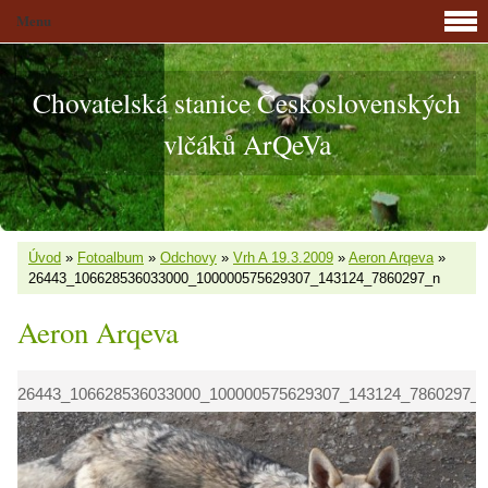
Menu
Chovatelská stanice Československých
vlčáků ArQeVa
Úvod
»
Fotoalbum
»
Odchovy
»
Vrh A 19.3.2009
»
Aeron Arqeva
»
26443_106628536033000_100000575629307_143124_7860297_n
Aeron Arqeva
26443_106628536033000_100000575629307_143124_7860297_n