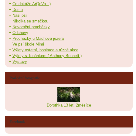
Co dokáže ArQeVa :-)
Doma
Naši psi
Nikolka se smečkou
Novoroční procházky
Odchovy
Procházky u Máchova jezera
Ve psí škole Mimi
Výlety ostatní, bonitace a různé akce
Výlety s Tonánkem ( Anthony Bennett )
Výstavy
Poslední fotografie
Dorothka 13 let, 2měsíce
Facebook