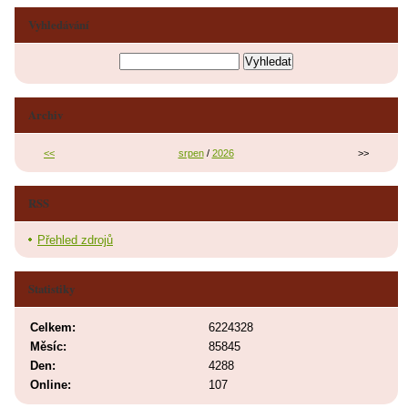
Vyhledávání
Archiv
<<
srpen
/
2026
>>
RSS
Přehled zdrojů
Statistiky
Celkem:
6224328
Měsíc:
85845
Den:
4288
Online:
107