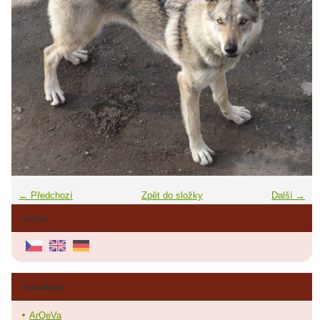
← Předchozí
Zpět do složky
Další →
Jazyky
Fotoalbum
ArQeVa