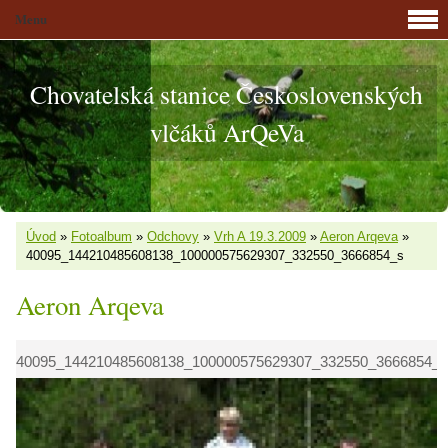
Menu
Chovatelská stanice Československých
vlčáků ArQeVa
Úvod
»
Fotoalbum
»
Odchovy
»
Vrh A 19.3.2009
»
Aeron Arqeva
»
40095_144210485608138_100000575629307_332550_3666854_s
Aeron Arqeva
40095_144210485608138_100000575629307_332550_3666854_s