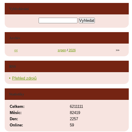
Vyhledávání
Archiv
<<
srpen
/
2026
>>
RSS
Přehled zdrojů
Statistiky
Celkem:
6211111
Měsíc:
82419
Den:
2257
Online:
59