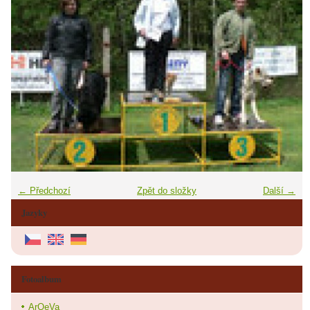
← Předchozí
Zpět do složky
Další →
Jazyky
Fotoalbum
ArQeVa