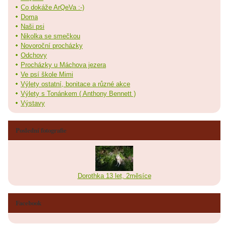
Co dokáže ArQeVa :-)
Doma
Naši psi
Nikolka se smečkou
Novoroční procházky
Odchovy
Procházky u Máchova jezera
Ve psí škole Mimi
Výlety ostatní, bonitace a různé akce
Výlety s Tonánkem ( Anthony Bennett )
Výstavy
Poslední fotografie
Dorothka 13 let, 2měsíce
Facebook