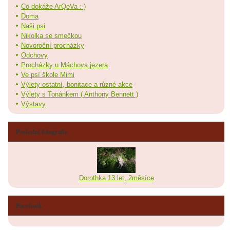
Co dokáže ArQeVa :-)
Doma
Naši psi
Nikolka se smečkou
Novoroční procházky
Odchovy
Procházky u Máchova jezera
Ve psí škole Mimi
Výlety ostatní, bonitace a různé akce
Výlety s Tonánkem ( Anthony Bennett )
Výstavy
Poslední fotografie
Dorothka 13 let, 2měsíce
Facebook