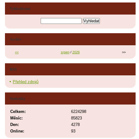
Vyhledávání
Archiv
<<
srpen
/
2026
>>
RSS
Přehled zdrojů
Statistiky
Celkem:
6224298
Měsíc:
85823
Den:
4278
Online:
93