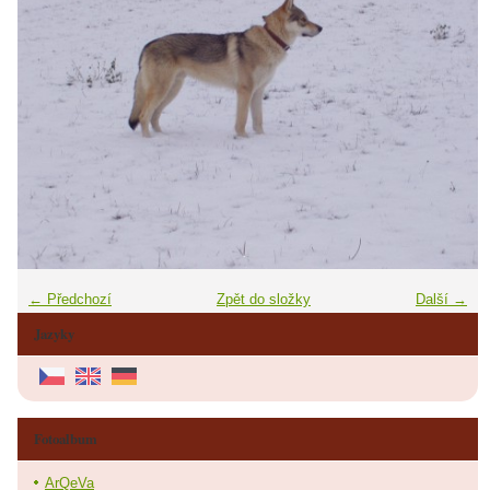
← Předchozí
Zpět do složky
Další →
Jazyky
Fotoalbum
ArQeVa