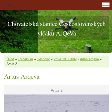
Menu
Chovatelská stanice Československých
vlčáků ArQeVa
Úvod
»
Fotoalbum
»
Odchovy
»
Vrh A 19.3.2009
»
Artus Arqeva
»
Artus 2
Artus Arqeva
Artus 2