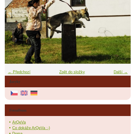
← Předchozí
Zpět do složky
Další →
Jazyky
Fotoalbum
ArQeVa
Co dokáže ArQeVa :-)
Doma