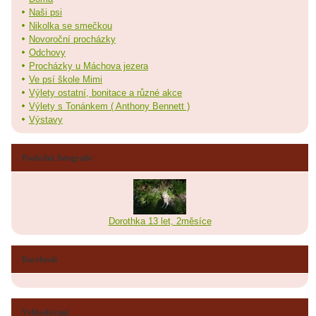
Naši psi
Nikolka se smečkou
Novoroční procházky
Odchovy
Procházky u Máchova jezera
Ve psí škole Mimi
Výlety ostatní, bonitace a různé akce
Výlety s Tonánkem ( Anthony Bennett )
Výstavy
Poslední fotografie
Dorothka 13 let, 2měsíce
Facebook
Vyhledávání