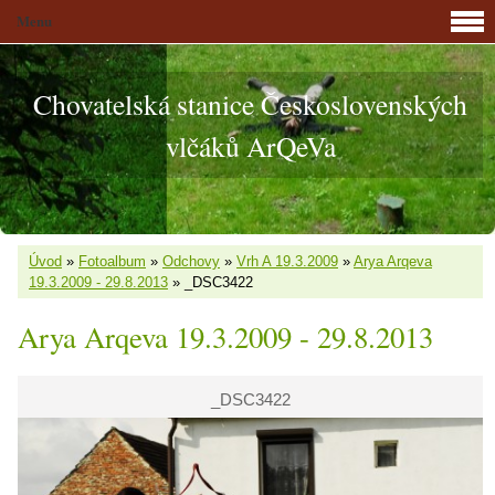
Menu
Chovatelská stanice Československých
vlčáků ArQeVa
Úvod
»
Fotoalbum
»
Odchovy
»
Vrh A 19.3.2009
»
Arya Arqeva
19.3.2009 - 29.8.2013
»
_DSC3422
Arya Arqeva 19.3.2009 - 29.8.2013
_DSC3422