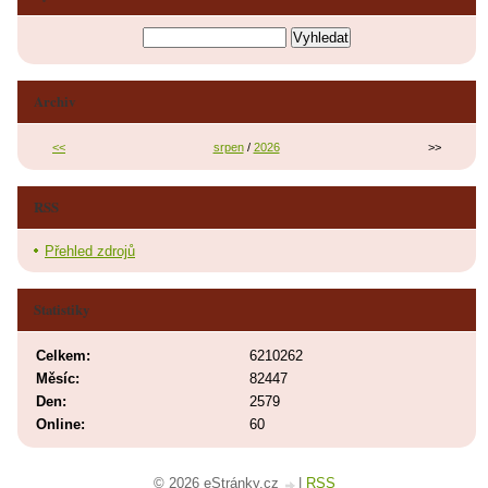
Archiv
<<
srpen
/
2026
>>
RSS
Přehled zdrojů
Statistiky
Celkem:
6210262
Měsíc:
82447
Den:
2579
Online:
60
© 2026 eStránky.cz
|
RSS