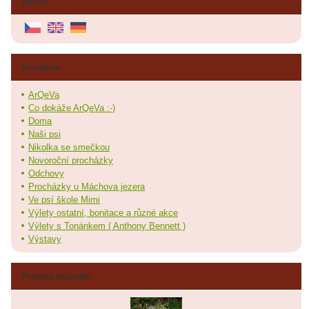
Jazyky
Fotoalbum
ArQeVa
Co dokáže ArQeVa :-)
Doma
Naši psi
Nikolka se smečkou
Novoroční procházky
Odchovy
Procházky u Máchova jezera
Ve psí škole Mimi
Výlety ostatní, bonitace a různé akce
Výlety s Tonánkem ( Anthony Bennett )
Výstavy
Poslední fotografie