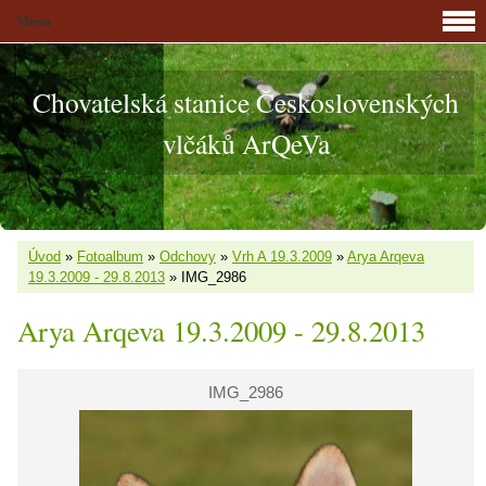
Menu
Chovatelská stanice Československých
vlčáků ArQeVa
Úvod
»
Fotoalbum
»
Odchovy
»
Vrh A 19.3.2009
»
Arya Arqeva
19.3.2009 - 29.8.2013
»
IMG_2986
Arya Arqeva 19.3.2009 - 29.8.2013
IMG_2986