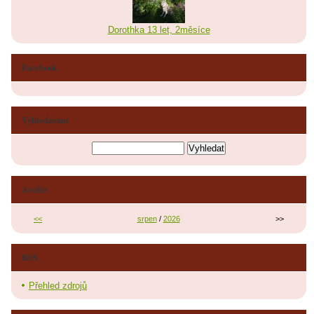
Dorothka 13 let, 2měsíce
Facebook
Vyhledávání
Archiv
<<
srpen
/
2026
>>
RSS
Přehled zdrojů