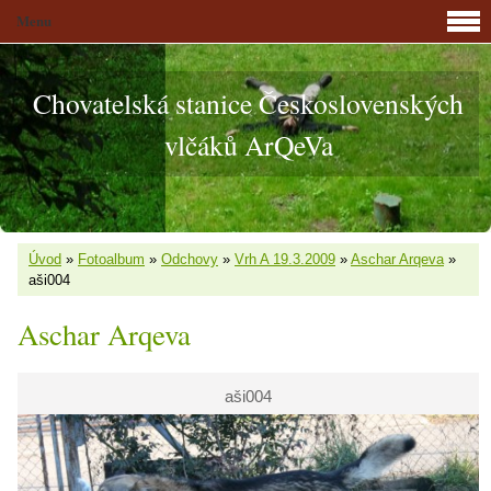
Menu
Chovatelská stanice Československých
vlčáků ArQeVa
Úvod
»
Fotoalbum
»
Odchovy
»
Vrh A 19.3.2009
»
Aschar Arqeva
»
aši004
Aschar Arqeva
aši004