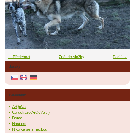
← Předchozí
Zpět do složky
Další →
Jazyky
Fotoalbum
ArQeVa
Co dokáže ArQeVa :-)
Doma
Naši psi
Nikolka se smečkou