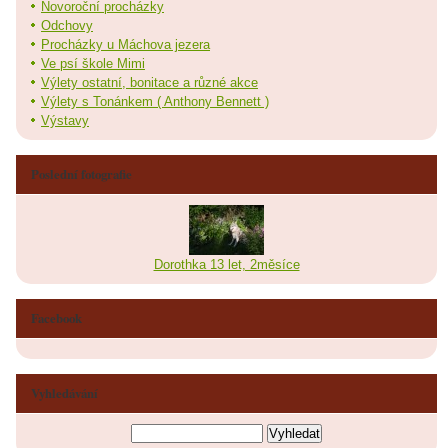
Novoroční procházky
Odchovy
Procházky u Máchova jezera
Ve psí škole Mimi
Výlety ostatní, bonitace a různé akce
Výlety s Tonánkem ( Anthony Bennett )
Výstavy
Poslední fotografie
Dorothka 13 let, 2měsíce
Facebook
Vyhledávání