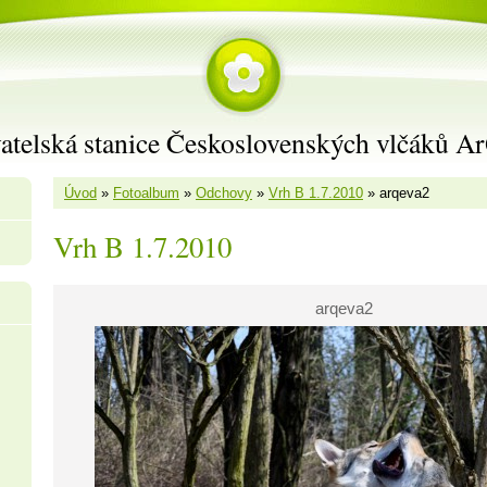
atelská stanice Československých vlčáků A
Úvod
»
Fotoalbum
»
Odchovy
»
Vrh B 1.7.2010
»
arqeva2
Vrh B 1.7.2010
arqeva2