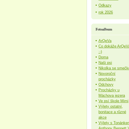
Odkazy
rok 2026
Fotoalbum
ArQeVa
Co dokáže ArQeV
:-)
Doma
Naši psi
Nikolka se smečk
Novoroční
procházky
Odchovy
Procházky u
Máchova jezera
Ve psí škole Mimi
Výlety ostatní,
bonitace a různé
akce
Výlety s Tonánke
Anthony Bennett )