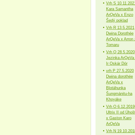
Vrh S 10.11.202
Kara Samantha
ArQeVa x Enzo
Šedý poklad
Vrh R 13.5.2021
Dwina Dorothée
ArQeVa x Arron 
Tomaru
Vrh Q 28.5.2020
Jezinka ArQeVa
Ir Oskár Dór
vrh P 27.5.2020
Dwina dorothée
ArQeVa x
Blotáhunka
Šungmánitu-ha
Khoyáke
Vrh O 6.12.2019
Ultrix II od Úhoš
x Gaston Karo
ArQeVa
Vrh N 19.10.201