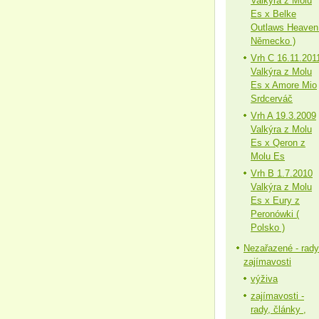
Valkýra z Molu
Es x Belke
Outlaws Heaven
Německo )
Vrh C 16.11.201
Valkýra z Molu
Es x Amore Mio
Srdcerváč
Vrh A 19.3.2009
Valkýra z Molu
Es x Qeron z
Molu Es
Vrh B 1.7.2010
Valkýra z Molu
Es x Eury z
Peronówki (
Polsko )
Nezařazené - rady
zajímavosti
výživa
zajímavosti -
rady, články ,