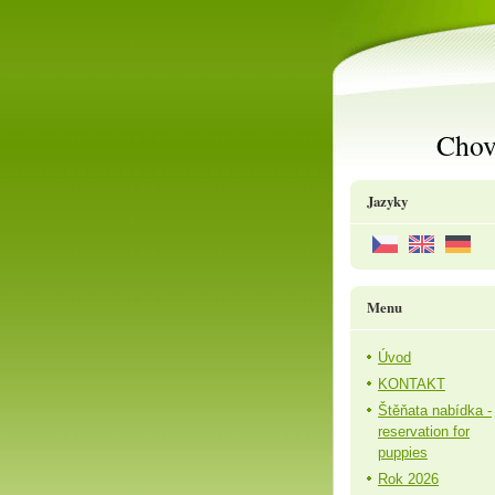
Chov
Jazyky
Menu
Úvod
KONTAKT
Štěňata nabídka -
reservation for
puppies
Rok 2026