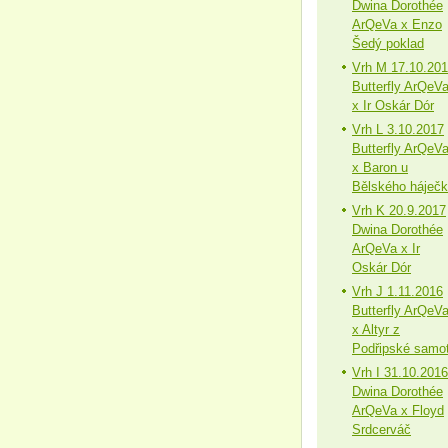
Dwina Dorothée
ArQeVa x Enzo
Šedý poklad
Vrh M 17.10.20
Butterfly ArQeV
x Ir Oskár Dór
Vrh L 3.10.2017
Butterfly ArQeV
x Baron u
Bělského háječ
Vrh K 20.9.2017
Dwina Dorothée
ArQeVa x Ir
Oskár Dór
Vrh J 1.11.2016
Butterfly ArQeV
x Altyr z
Podřipské samo
Vrh I 31.10.2016
Dwina Dorothée
ArQeVa x Floyd
Srdcerváč