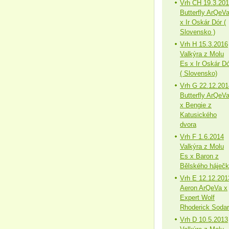
Vrh CH 19.3.20
Butterfly ArQeV
x Ir Oskár Dór (
Slovensko )
Vrh H 15.3.2016
Valkýra z Molu
Es x Ir Oskár Dó
( Slovensko)
Vrh G 22.12.201
Butterfly ArQeV
x Bengie z
Katusického
dvora
Vrh F 1.6.2014
Valkýra z Molu
Es x Baron z
Bělského háječ
Vrh E 12.12.201
Aeron ArQeVa x
Expert Wolf
Rhoderick Sodar
Vrh D 10.5.2013