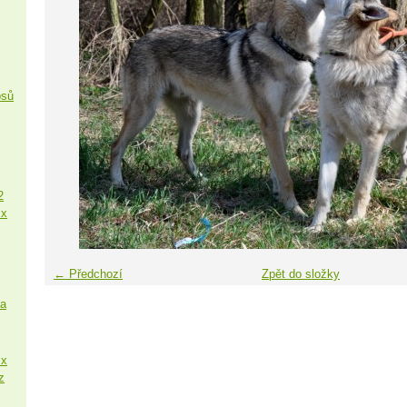
psů
2
 x
← Předchozí
Zpět do složky
sa
 x
z