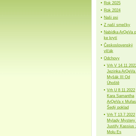
Rok 2025
Rok 2024
Naši psi
Z naší smečky
Nabídka ArQeVa 
ke krytí
Československý
vlčák
Odchovy
Vrh V 14.11.202
Jezinka ArQeVa
Myšák III Od
Úhoště
Vrh U 8.11.2022
Kara Samantha
ArQeVa x Mufa
Šedý poklad
Vrh T 13.7.2022
Mylady Mystery
Justify Kassius 
Molu Es