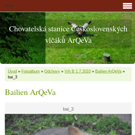
Menu
Chovatelská stanice Československých
vlčáků ArQeVa
Úvod
»
Fotoalbum
»
Odchovy
»
Vrh B 1.7.2010
»
Bailien ArQeVa
»
bai_3
Bailien ArQeVa
bai_3