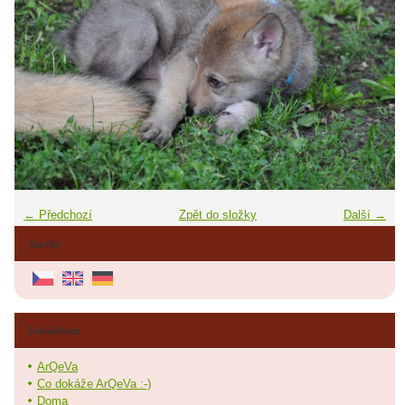
← Předchozí
Zpět do složky
Další →
Jazyky
Fotoalbum
ArQeVa
Co dokáže ArQeVa :-)
Doma