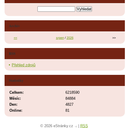
Archiv
<<
srpen
/
2026
>>
RSS
Přehled zdrojů
Statistiky
Celkem:
6218590
Měsíc:
84884
Den:
4827
Online:
81
© 2026 eStránky.cz
|
RSS