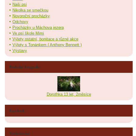
Naši psi
Nikolka se smečkou
Novoroční procházky
Odchovy
Procházky u Máchova jezera
Ve psí škole Mimi
Výlety ostatní, bonitace a různé akce
Výlety s Tonánkem ( Anthony Bennett )
Výstavy
Poslední fotografie
Dorothka 13 let, 2měsíce
Facebook
Vyhledávání