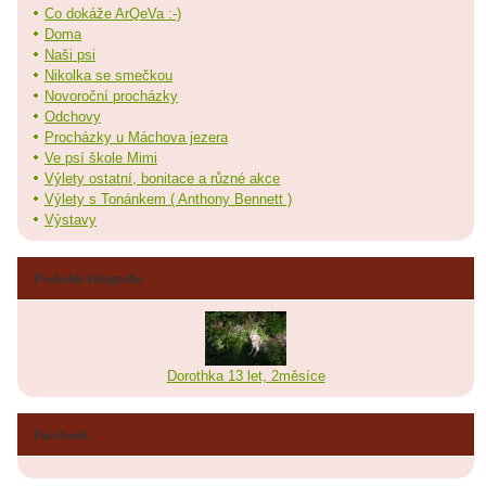
Co dokáže ArQeVa :-)
Doma
Naši psi
Nikolka se smečkou
Novoroční procházky
Odchovy
Procházky u Máchova jezera
Ve psí škole Mimi
Výlety ostatní, bonitace a různé akce
Výlety s Tonánkem ( Anthony Bennett )
Výstavy
Poslední fotografie
Dorothka 13 let, 2měsíce
Facebook