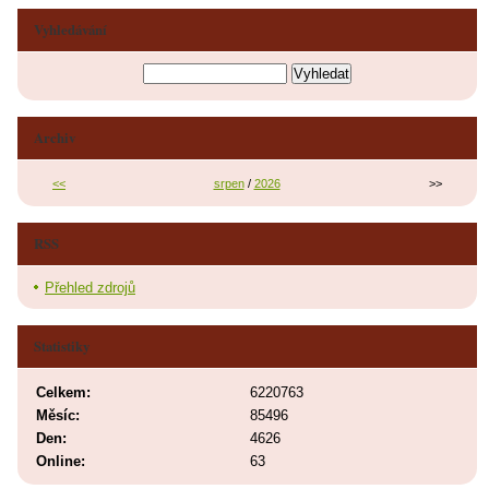
Vyhledávání
Archiv
<<
srpen
/
2026
>>
RSS
Přehled zdrojů
Statistiky
Celkem:
6220763
Měsíc:
85496
Den:
4626
Online:
63