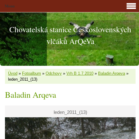
Menu
Chovatelská stanice Československých
vlčáků ArQeVa
Úvod
»
Fotoalbum
»
Odchovy
»
Vrh B 1.7.2010
»
Baladin Arqeva
»
leden_2011_(13)
Baladin Arqeva
leden_2011_(13)