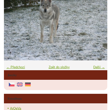
← Předchozí
Zpět do složky
Další →
Jazyky
Fotoalbum
ArQeVa