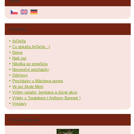
Jazyky
Fotoalbum
ArQeVa
Co dokáže ArQeVa :-)
Doma
Naši psi
Nikolka se smečkou
Novoroční procházky
Odchovy
Procházky u Máchova jezera
Ve psí škole Mimi
Výlety ostatní, bonitace a různé akce
Výlety s Tonánkem ( Anthony Bennett )
Výstavy
Poslední fotografie