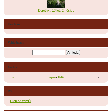
Dorothka 13 let, 2měsíce
Facebook
Vyhledávání
Archiv
<<
srpen
/
2026
>>
RSS
Přehled zdrojů