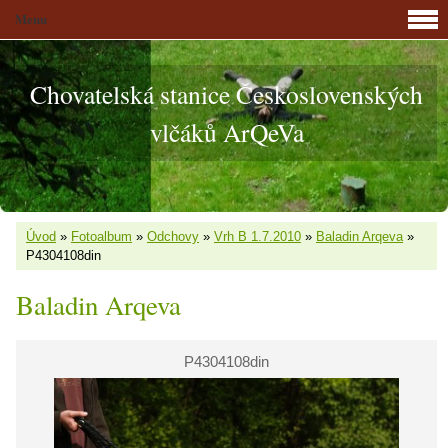
Menu
Chovatelská stanice Československých
vlčáků ArQeVa
Úvod
»
Fotoalbum
»
Odchovy
»
Vrh B 1.7.2010
»
Baladin Arqeva
»
P4304108din
Baladin Arqeva
P4304108din