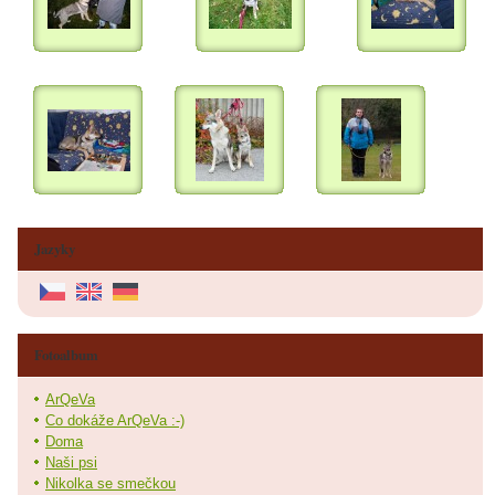
Jazyky
Fotoalbum
ArQeVa
Co dokáže ArQeVa :-)
Doma
Naši psi
Nikolka se smečkou