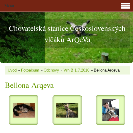
Menu
Chovatelská stanice Československých
vlčáků ArQeVa
Úvod
»
Fotoalbum
»
Odchovy
»
Vrh B 1.7.2010
»
Bellona Arqeva
Bellona Arqeva